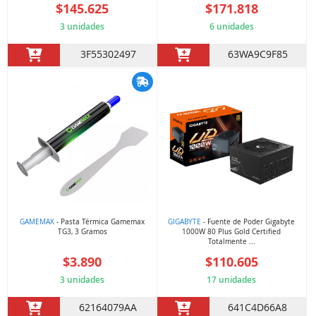
$145.625
$171.818
3 unidades
6 unidades
3F55302497
63WA9C9F85
GAMEMAX
- Pasta Térmica Gamemax
GIGABYTE
- Fuente de Poder Gigabyte
TG3, 3 Gramos
1000W 80 Plus Gold Certified
Totalmente ...
$3.890
$110.605
3 unidades
17 unidades
62164079AA
641C4D66A8