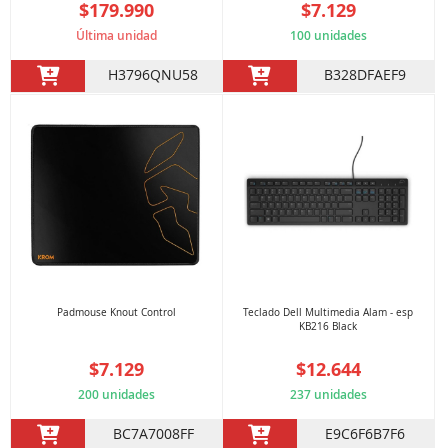
$179.990
$7.129
Última unidad
100 unidades
H3796QNU58
B328DFAEF9
Padmouse Knout Control
Teclado Dell Multimedia Alam - esp
KB216 Black
$7.129
$12.644
200 unidades
237 unidades
BC7A7008FF
E9C6F6B7F6