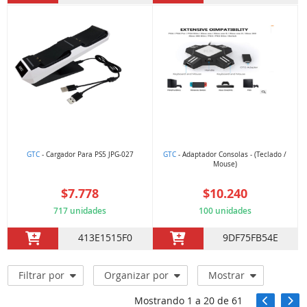
GTC
- Cargador Para PS5 JPG-027
GTC
- Adaptador Consolas - (Teclado /
Mouse)
$7.778
$10.240
717 unidades
100 unidades
413E1515F0
9DF75FB54E
Filtrar por
Organizar por
Mostrar
Mostrando
1
a
20
de
61