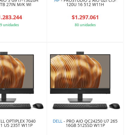
AIO 3 G9 I7-13620H
HP
- PROSTUDIO 2 AIO G2I CI5-
TB 27IN M/K WI
120U 16 512 W11H
1.283.244
$1.297.061
9 unidades
80 unidades
60304B5568
0CC9E5B084
ELL OPTIPLEX 7040
DELL
- PRO AIO QC24250 U7 265
1 U5 235T W11P
16GB 512SSD W11P