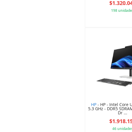
$1.320.0
198 unidade
5D0
HP
- HP - Intel Core U
5.3 GHz - DDR5 SDRAM
Dr ...
$1.918.1
46 unidade