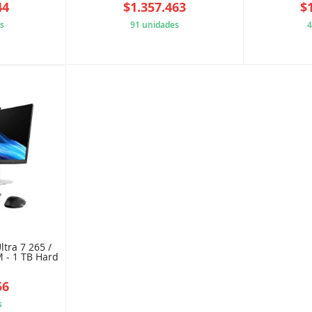
44
$1.357.463
$
s
91 unidades
4
668912A
AAE9064428
ltra 7 265 /
 - 1 TB Hard
56
s