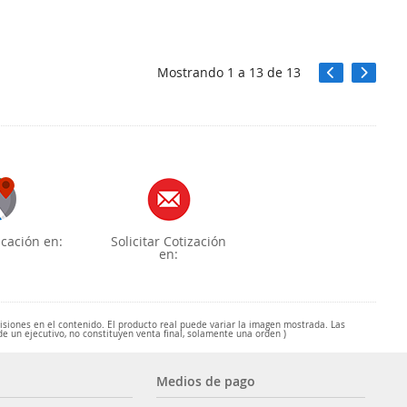
Mostrando
1
a
13
de
13
cación en:
Solicitar Cotización
en:
misiones en el contenido. El producto real puede variar la imagen mostrada. Las
de un ejecutivo, no constituyen venta final, solamente una orden )
Medios de pago