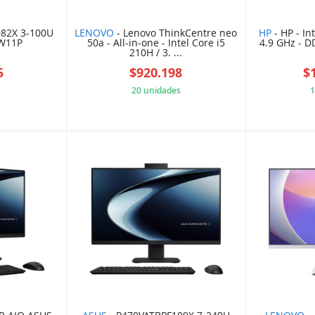
82X 3-100U
LENOVO
- Lenovo ThinkCentre neo
HP
- HP - In
 W11P
50a - All-in-one - Intel Core i5
4.9 GHz - 
210H / 3. ...
5
$920.198
$
20 unidades
1
EFEC1B8
7F7E813A9A