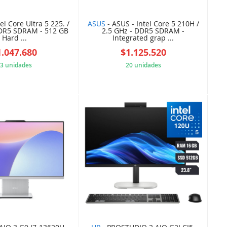
tel Core Ultra 5 225. /
ASUS
- ASUS - Intel Core 5 210H /
DDR5 SDRAM - 512 GB
2.5 GHz - DDR5 SDRAM -
Hard ...
Integrated grap ...
1.047.680
$1.125.520
3 unidades
20 unidades
8F137A04C9
61062D9C98