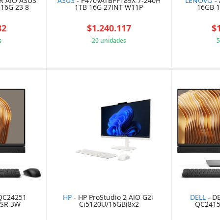
 AIO ASUS
ASUS
- P470VATBPF189X 7-240H
LENOVO
- 
 16G 23 8
1TB 16G 27INT W11P
16GB 1
82
$1.240.117
$
s
20 unidades
5
0B248C2
8552E79E71
QC24251
HP
- HP ProStudio 2 AIO G2i
DELL
- D
PSR 3W
Ci5120U/16GB(8x2
QC2415