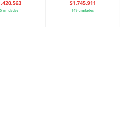
1.420.563
$1.745.911
5 unidades
149 unidades
9BB9714361
D41819E06F