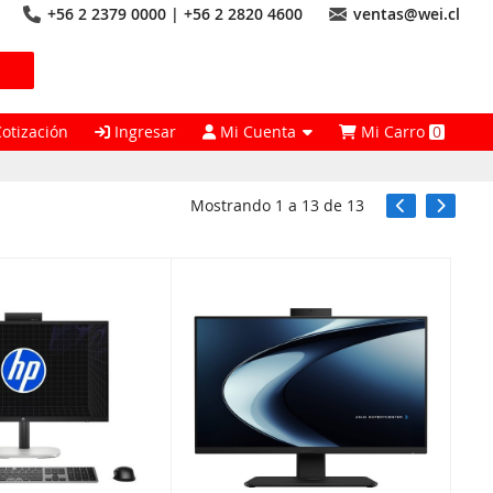
+56 2 2379 0000 | +56 2 2820 4600
ventas@wei.cl
Cotización
Ingresar
Mi Cuenta
Mi Carro
0
Mostrando
1
a
13
de
13