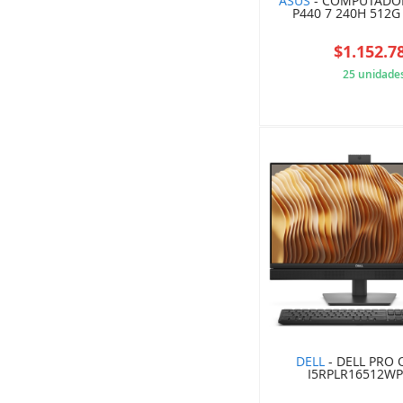
ASUS
- COMPUTADOR
P440 7 240H 512G
$1.152.7
25 unidade
15B
DELL
- DELL PRO 
I5RPLR16512W