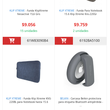
KLIP XTREME
- Funda KlipXtreme
KLIP XTREME
- Funda Para Notebook
Neoactive 15,6 Gris
15.6 Klip Xtreme Kns-220Gr
$9.056
$9.759
15 unidades
2 unidades
61W83090B4
6192BA5100
KLIP XTREME
- Funda Klip Xtreme KNS-
BELKIN
- Carcasa Belkin protectora
220BL para Notebook hasta 15.6
para etiqueta Bluetooth antipérdida -
...