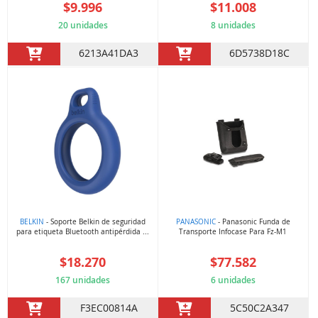
$9.996
$11.008
20 unidades
8 unidades
6213A41DA3
6D5738D18C
BELKIN
- Soporte Belkin de seguridad
PANASONIC
- Panasonic Funda de
para etiqueta Bluetooth antipérdida ...
Transporte Infocase Para Fz-M1
$18.270
$77.582
167 unidades
6 unidades
F3EC00814A
5C50C2A347