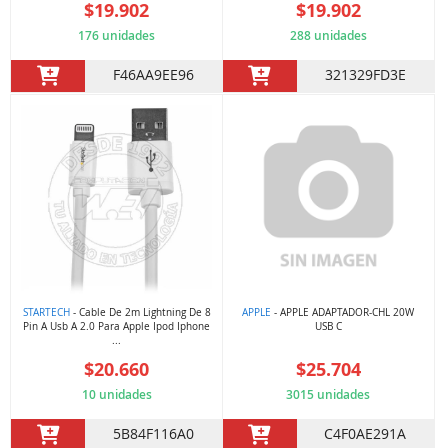
$19.902
$19.902
176 unidades
288 unidades
F46AA9EE96
321329FD3E
STARTECH
- Cable De 2m Lightning De 8
APPLE
- APPLE ADAPTADOR-CHL 20W
Pin A Usb A 2.0 Para Apple Ipod Iphone
USB C
...
$20.660
$25.704
10 unidades
3015 unidades
5B84F116A0
C4F0AE291A