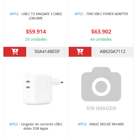
APPLE
- USB-C TO MAGSAFE 3 CABLE
APPLE
- 70W USB-C POWER ADAPTER
(2M)-AME
$59.914
$63.902
20 unidades
44 unidades
50A4148EDF
AB620A7112
APPLE
- Cargador de corriente USB-C
APPLE
- MAGIC MOUSE WH-AME
doble 35W Apple