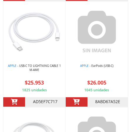
APPLE
- USB-C TO LIGHTNING CABLE 1
APPLE
- EarPods (USB-C)
M-AME
$25.953
$26.005
1825 unidades
1045 unidades
AD5EF7C717
8ABD67A52E