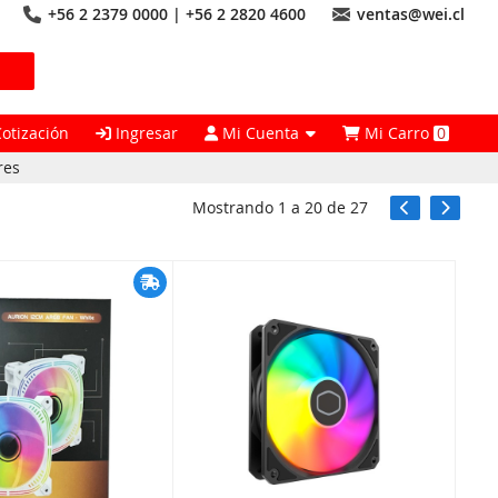
+56 2 2379 0000 | +56 2 2820 4600
ventas@wei.cl
Cotización
Ingresar
Mi Cuenta
Mi Carro
0
res
Mostrando
1
a
20
de
27