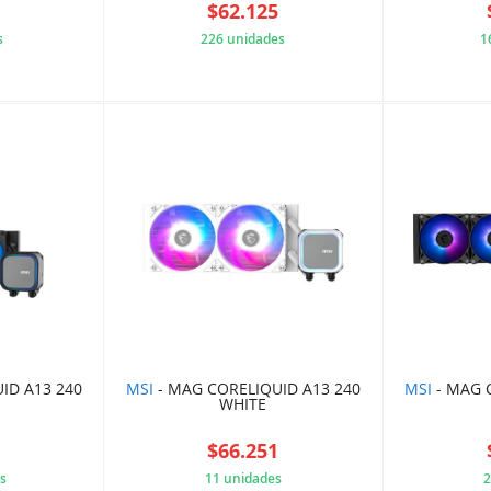
4
$62.125
s
226 unidades
1
FD29B15
65108E9E5D
ID A13 240
MSI
- MAG CORELIQUID A13 240
MSI
- MAG 
WHITE
7
$66.251
s
11 unidades
2