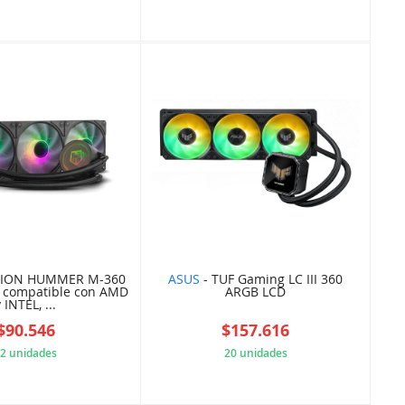
38ECF22CF4
3BF8B64E5A
CION HUMMER M-360
ASUS
- TUF Gaming LC III 360
 compatible con AMD
ARGB LCD
y INTEL, ...
$90.546
$157.616
2 unidades
20 unidades
962478ADAB
79977D30BA