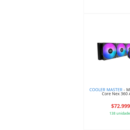
017
COOLER MASTER
- M
Core Nex 360
$72.99
138 unidade
E6D