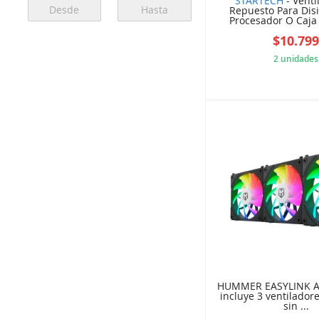
STARTECH
- Venti
Repuesto Para Dis
Procesador O Caja 
$10.79
2 unidades
5B8
HUMMER EASYLINK A
incluye 3 ventilador
sin ...