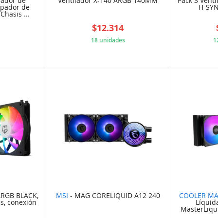
lador de
Ventilador X-140 ARGB 140MM
Pack 3 Vent
ipador de
H-SY
Chasis ...
9
$12.314
18 unidades
1
4A077AE
14DD2EFD87
RGB BLACK,
MSI
- MAG CORELIQUID A12 240
COOLER MA
es, conexión
Líquid
MasterLiqui