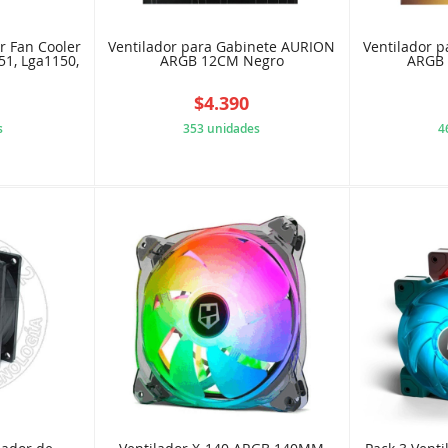
r Fan Cooler
Ventilador para Gabinete AURION
Ventilador 
51, Lga1150,
ARGB 12CM Negro
ARGB
$4.390
s
353 unidades
4
1764C39
4BW3XQ62EY