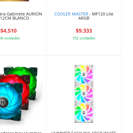
para Gabinete AURION
COOLER MASTER
- MF120 Lite
 12CM BLANCO
ARGB
$4.510
$9.333
66 unidades
102 unidades
3RC90M4TA4
84BBCE561A