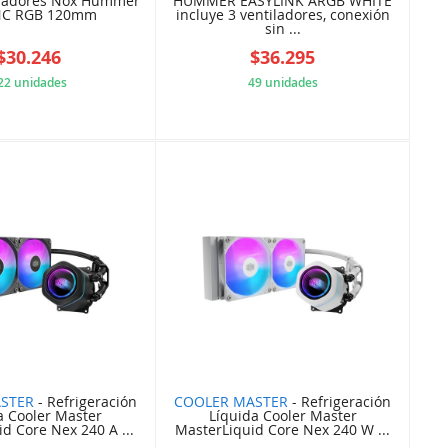
iladores Nox Hummer
HUMMER EASYLINK ARGB WHITE
NC RGB 120mm
incluye 3 ventiladores, conexión
sin ...
$30.246
$36.295
22 unidades
49 unidades
73B91B6370
1B45578FCC
STER
- Refrigeración
COOLER MASTER
- Refrigeración
a Cooler Master
Líquida Cooler Master
d Core Nex 240 A ...
MasterLiquid Core Nex 240 W ...