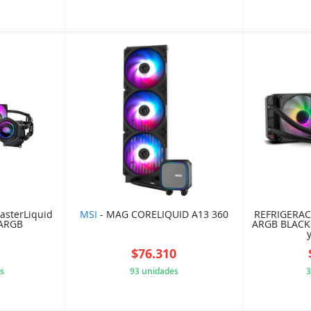
1F0314E
773FF6E13B
asterLiquid
MSI
- MAG CORELIQUID A13 360
REFRIGERA
 ARGB
ARGB BLACK
9
$76.310
s
93 unidades
3
0281EC8
A30AA42F24