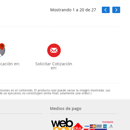
Mostrando
1
a
20
de
27
cación en:
Solicitar Cotización
en:
misiones en el contenido. El producto real puede variar la imagen mostrada. Las
de un ejecutivo, no constituyen venta final, solamente una orden )
Medios de pago