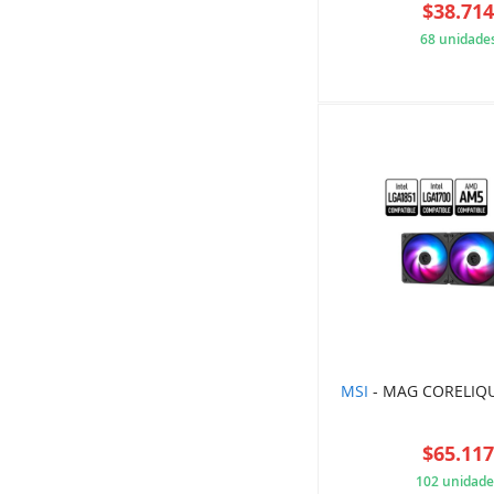
$38.71
68 unidade
205
MSI
- MAG CORELIQU
$65.11
102 unidade