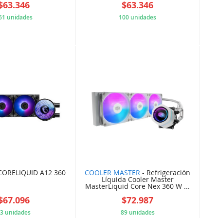
$63.346
$63.346
61 unidades
100 unidades
F204F12008
2AC3267816
CORELIQUID A12 360
COOLER MASTER
- Refrigeración
Líquida Cooler Master
MasterLiquid Core Nex 360 W ...
$67.096
$72.987
3 unidades
89 unidades