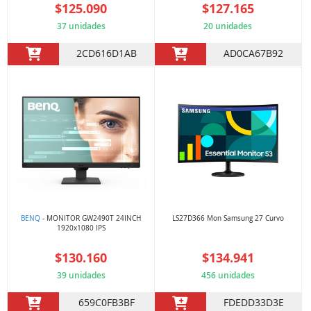
$125.090
$127.165
37 unidades
20 unidades
2CD616D1AB
AD0CA67B92
BENQ
- MONITOR GW2490T 24INCH
LS27D366 Mon Samsung 27 Curvo
1920x1080 IPS
$130.160
$134.941
39 unidades
456 unidades
659C0FB3BF
FDEDD33D3E