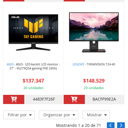
ASUS
- ASUS - LED-backlit LCD monitor -
LENOVO
- THINKVISION T24-40
27" - VG279Q5A gaming FHD 200hz
$137.347
$148.529
20 unidades
20 unidades
4483F7F26F
BACFF99E2A
Filtrar por
Organizar por
Mostrar
Mostrando
1
a
20
de
71