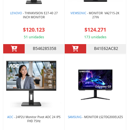
LENOVO
- THINKVISION E27-40 27
VIEWSONIC
- MONITOR VA2715-2K
INCH MONITOR
27IN
$120.123
$124.271
51 unidades
173 unidades
B546285358
B41E62AC82
AOC
- 24P2U Monitor Pivot AOC 24 IPS
SAMSUNG
- MONITOR LS27DG300ELXZS
FHD 75Hz