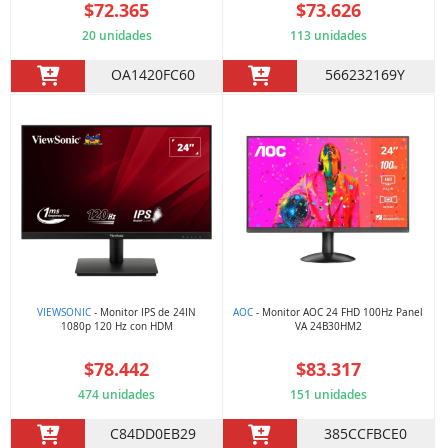
$72.365
$73.626
20 unidades
113 unidades
OA1420FC60
566232169Y
VIEWSONIC
- Monitor IPS de 24IN
AOC
- Monitor AOC 24 FHD 100Hz Panel
1080p 120 Hz con HDM
VA 24B30HM2
$78.442
$83.317
474 unidades
151 unidades
C84DD0EB29
385CCFBCE0