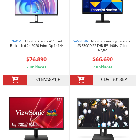
XIAOMI
- Monitor Xiaomi A24I Led
SAMSUNG
- Monitor Samsung Essential
Backlit Lcd 24 2026 Hdmi Dp 144Hz
S3 S30GD 22 FHD IPS 100Hz Color
Negro
$76.890
$66.690
2 unidades
7 unidades
K1NVA8P1JP
CDVFB018BA