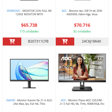
VIEWSONIC
- MONITOR 22IN FULL HD
AOC
- Monitor Aoc 20E1H de 20IN
120HZ MONITOR WITH
600X900, Hdmi+Vga, Vesa
$65.738
$70.716
173 unidades
92 unidades
B207311CFB
24C6J18640
XIAOMI
- Monitor Xiaomi De 21.4, A22i
AOC
- Monitor Plano AOC 22E2HM -
24w Max, Ips, Full Hd, 75hz
21.5 Full HD, VA, 75Hz, HDMI/VGA, Flic
...