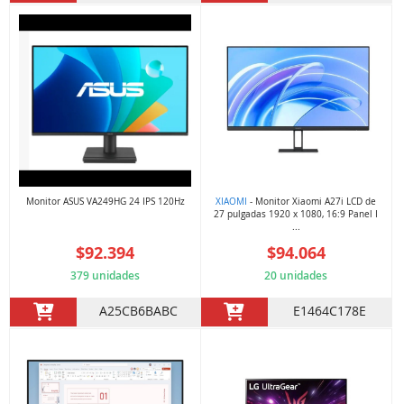
Monitor ASUS VA249HG 24 IPS 120Hz
XIAOMI
- Monitor Xiaomi A27i LCD de
27 pulgadas 1920 x 1080, 16:9 Panel I
...
$92.394
$94.064
379 unidades
20 unidades
A25CB6BABC
E1464C178E