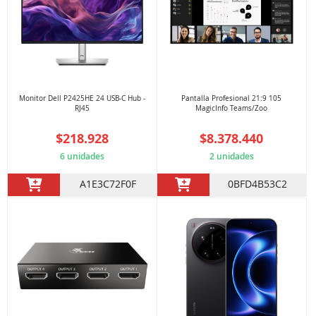
Monitor Dell P2425HE 24 USB-C Hub -
Pantalla Profesional 21:9 105
RJ45
MagicInfo Teams/Zoo
$218.928
$8.378.440
6 unidades
2 unidades
A1E3C72F0F
0BFD4B53C2