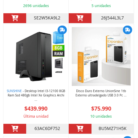
2696 unidades
5 unidades
SE2W5KA9L2
26J544L3L7
SUNSHINE
- Desktop Intel I3-12100 8GB
Disco Duro Externo UnionSine 1tb
Ram Ssd 480gb Intel Xe Graphics Archi
Externo ultradelgado USB 3.0 Pc ...
...
$439.990
$75.990
Última unidad
10 unidades
63AC6DF752
BU5MZ71H5K