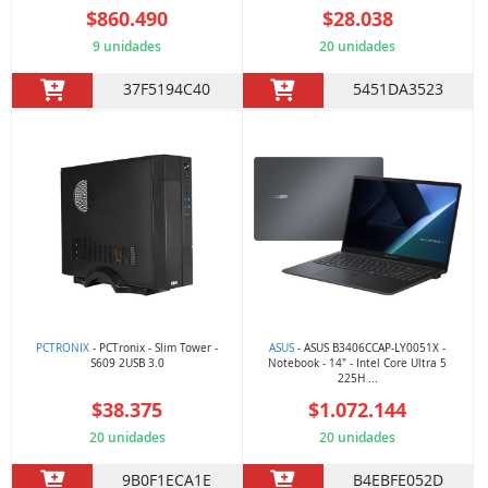
$860.490
$28.038
9 unidades
20 unidades
37F5194C40
5451DA3523
PCTRONIX
- PCTronix - Slim Tower -
ASUS
- ASUS B3406CCAP-LY0051X -
S609 2USB 3.0
Notebook - 14" - Intel Core Ultra 5
225H ...
$38.375
$1.072.144
20 unidades
20 unidades
9B0F1ECA1E
B4EBFE052D