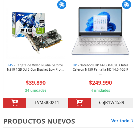
MSI
- Tarjeta de Video Nvidia Geforce
HP
- Notebook HP 14-DQ6102DX Intel
N210 1GB Ddr3 Con Bracket Low Pro ...
Celeron N150 Pantalla HD 14.0 4GB R
...
$39.890
$249.990
34 unidades
4 unidades
TVMSI00211
65JR1W4539
PRODUCTOS NUEVOS
Ver todo