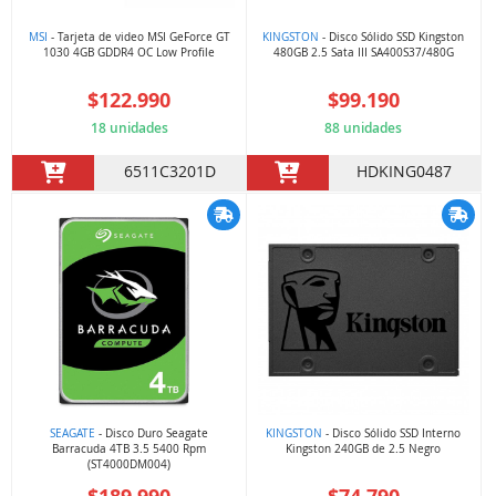
MSI
- Tarjeta de video MSI GeForce GT
KINGSTON
- Disco Sólido SSD Kingston
1030 4GB GDDR4 OC Low Profile
480GB 2.5 Sata III SA400S37/480G
$122.990
$99.190
18 unidades
88 unidades
6511C3201D
HDKING0487
SEAGATE
- Disco Duro Seagate
KINGSTON
- Disco Sólido SSD Interno
Barracuda 4TB 3.5 5400 Rpm
Kingston 240GB de 2.5 Negro
(ST4000DM004)