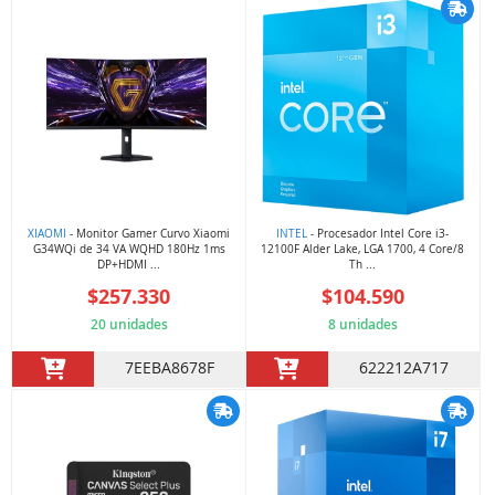
XIAOMI
- Monitor Gamer Curvo Xiaomi
INTEL
- Procesador Intel Core i3-
G34WQi de 34 VA WQHD 180Hz 1ms
12100F Alder Lake, LGA 1700, 4 Core/8
DP+HDMI ...
Th ...
$257.330
$104.590
20 unidades
8 unidades
7EEBA8678F
622212A717