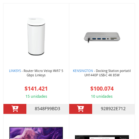
LINKSYS
- Router Micro Velop Wifi7 5
KENSINGTON
- Docking Station portatil
Gbps Linksys
UH1440P USB-C 4K 85W
$141.421
$100.074
15 unidades
10 unidades
8548F99BD3
928922E712