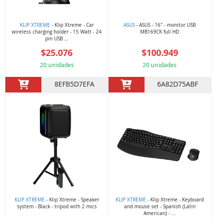
KLIP XTREME
- Klip Xtreme - Car
ASUS
- ASUS - 16" - monitor USB
wireless charging holder - 15 Watt - 24
MB169CK full HD
pin USB ...
$25.076
$100.949
20 unidades
20 unidades
8EFB5D7EFA
6A82D75ABF
KLIP XTREME
- Klip Xtreme - Speaker
KLIP XTREME
- Klip Xtreme - Keyboard
system - Black - tripod with 2 mics
and mouse set - Spanish (Latin
American) - ...