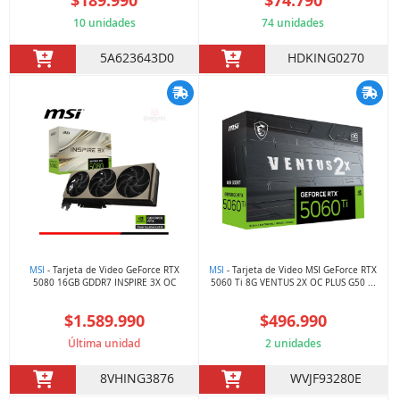
$189.990
$74.790
10 unidades
74 unidades
5A623643D0
HDKING0270
MSI
- Tarjeta de Video GeForce RTX
MSI
- Tarjeta de Video MSI GeForce RTX
5080 16GB GDDR7 INSPIRE 3X OC
5060 Ti 8G VENTUS 2X OC PLUS G50 ...
$1.589.990
$496.990
Última unidad
2 unidades
8VHING3876
WVJF93280E