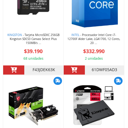
KINGSTON
- Tarjeta MicroSDXC 256GB
INTEL
- Procesador Intel Core i7-
Kingston SDCS3 Canvas Select Plus
12700F Alder Lake, LGA1700, 12 Cores,
150MB/s ...
20 ...
$39.190
$332.990
68 unidades
2 unidades
F43JDEK63K
61DWF05AD3