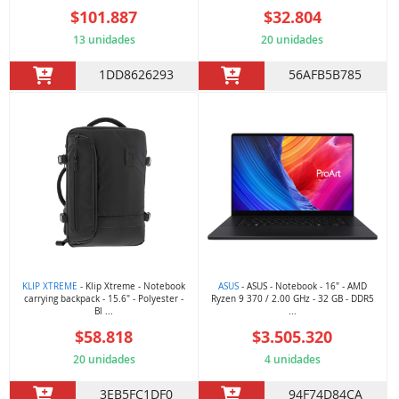
$101.887
$32.804
13 unidades
20 unidades
1DD8626293
56AFB5B785
KLIP XTREME
- Klip Xtreme - Notebook
ASUS
- ASUS - Notebook - 16" - AMD
carrying backpack - 15.6" - Polyester -
Ryzen 9 370 / 2.00 GHz - 32 GB - DDR5
Bl ...
...
$58.818
$3.505.320
20 unidades
4 unidades
3EB5FC1DF0
94F74D84CA