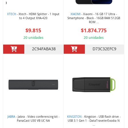
XTECH
- Xtech - HDMI Splitter - 1 Input
XIAOMI
- Xiaomi - 16 GB 17 Ultra -
to 4 Output XHA-420
Smartphone - Black - 16GB RAM 512GB
ROM ...
$9.815
$1.874.775
20 unidades
20 unidades
2C94FABA38
D73C32EFC9
JABRA
- Jabra - Video conferencing kit -
KINGSTON
- Kingston - USB flash drive -
PanaCast U30 VB UC NA
USB 3.1 Gen 1 - DataTravelerExodia N
...