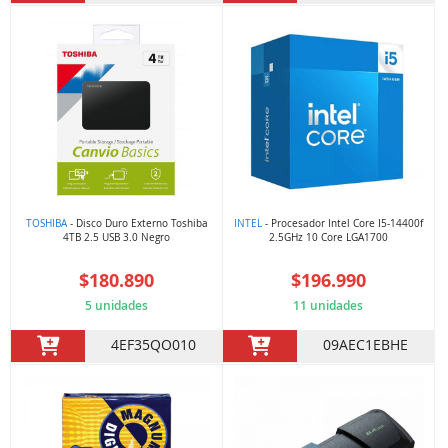
TOSHIBA
- Disco Duro Externo Toshiba
INTEL
- Procesador Intel Core I5-14400f
4TB 2.5 USB 3.0 Negro
2.5GHz 10 Core LGA1700
$180.890
$196.990
5 unidades
11 unidades
4EF35QO010
09AEC1EBHE