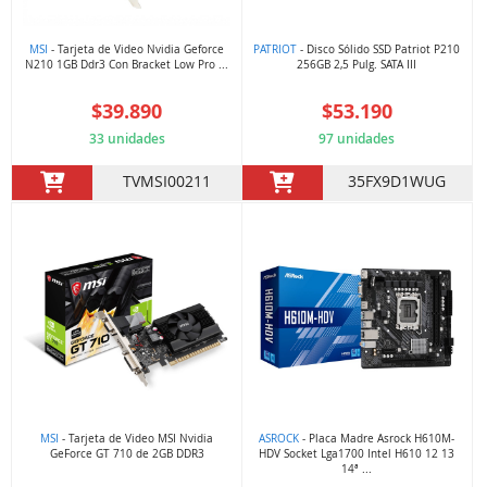
MSI
- Tarjeta de Video Nvidia Geforce
PATRIOT
- Disco Sólido SSD Patriot P210
N210 1GB Ddr3 Con Bracket Low Pro ...
256GB 2,5 Pulg. SATA III
$39.890
$53.190
33 unidades
97 unidades
TVMSI00211
35FX9D1WUG
MSI
- Tarjeta de Video MSI Nvidia
ASROCK
- Placa Madre Asrock H610M-
GeForce GT 710 de 2GB DDR3
HDV Socket Lga1700 Intel H610 12 13
14ª ...