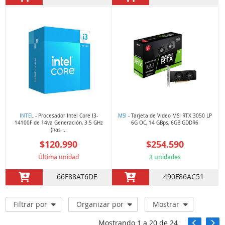
INTEL
- Procesador Intel Core I3-
MSI
- Tarjeta de Video MSI RTX 3050 LP
14100F de 14va Generación, 3.5 GHz
6G OC, 14 GBps, 6GB GDDR6
(has ...
$120.990
$254.590
Última unidad
3 unidades
66F88AT6DE
490F86AC51
Filtrar por
Organizar por
Mostrar
Mostrando
1
a
20
de
24