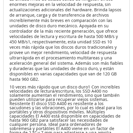
enormes mejoras en la velocidad de respuesta, sin
actualizaciones adicionales del hardware. Brinda lapsos
de arranque, carga y de transferencia de archivos
increíblemente más breves en comparación con las
unidades de disco duro mecánico. Apoyada en su
controlador de la más reciente generación, que ofrece
velocidades de lectura y escritura de hasta 500 MB/s y
450 MB/s
1
, respectivamente, esta unidad SSD es 10
veces más rápida que los discos duros tradicionales y
provee un mejor rendimiento, velocidad de respuesta
ultrarrápida en el procesamiento multitareas y una
aceleración general del sistema. Además son más fiables
y duraderas que las unidades de disco duro, y están
disponibles en varias capacidades que van de 120 GB
hasta 960 GB
2
.
10 veces más rápido que un disco duro1 Con increíbles
velocidades de lectura/escritura, los SSD A400 no
solamente aumentan el rendimiento, sino que también
pueden utilizarse para recuperar viejos sistemas.
Resistente El disco SSD A400 es resistente a los
sacudones y las vibraciones, por lo cual es ideal para los
portátiles y otros dispositivos móviles. Múltiples
capacidades El A400 está disponible en capacidades de
hasta 960 GB2 para satisfacer las necesidades de
cualquier persona. Ideal para ordenadores de
sobremesa y portátiles El A400 viene en un factor de
forma de 2.5" y 7 mm para adaptarse a una amplia