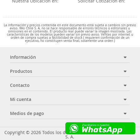
Nuestra Ubicación en:
Solicitar Cotización en:
La información y precios contenida en este documento está sujeta a cambios sin previo
aviso. Wei Chile S. A. no se hace responsable de errores técnicos o editoriales u
omisiones en el contenido. El producto real puede variar la imagen mostrada. Las
características de los modelos pueden variar sin previo aviso. Ventas por internet u
orden de compra sujetas a factibilidad de stock ( requieren confirmación de un
ejecutivo, no constituyen venta final, solamente una orden )
Información
Productos
Contacto
Mi cuenta
Medios de pago
Copyright © 2026 Todos los derechos reservados - Wei Chile
S. A.