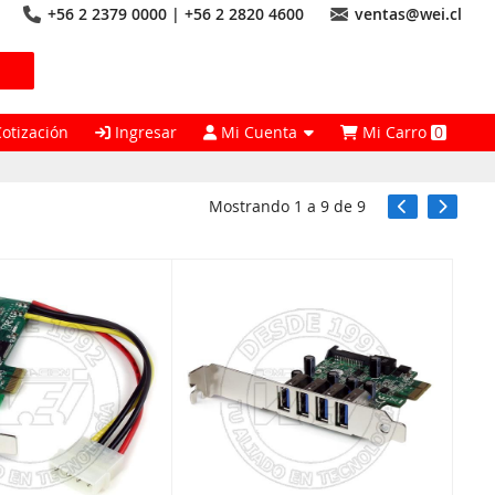
+56 2 2379 0000 | +56 2 2820 4600
ventas@wei.cl
Cotización
Ingresar
Mi Cuenta
Mi Carro
0
Mostrando
1
a
9
de
9