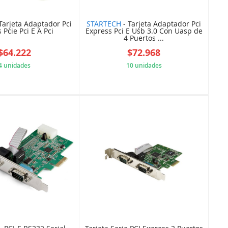
Tarjeta Adaptador Pci
STARTECH
- Tarjeta Adaptador Pci
 Pcie Pci E A Pci
Express Pci E Usb 3.0 Con Uasp de
4 Puertos ...
$64.222
$72.968
4 unidades
10 unidades
5B84CA409D
5B84CC28C3