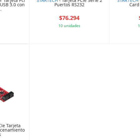
 Tarjeta Pci
STARTECH
- Tarjeta PCIe Serie 2
STARTECH
 USB 3.0 con
Puertos RS232
Card
.
7
$76.294
10 unidades
1
4CC3646
EA3D44C46E
Ie Tarjeta
acenamiento
s