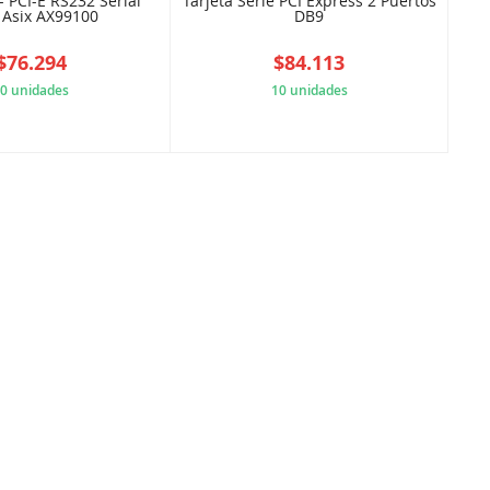
- PCI-E RS232 Serial
Tarjeta Serie PCI Express 2 Puertos
 Asix AX99100
DB9
$76.294
$84.113
0 unidades
10 unidades
CBAC26FC08
BC93838DE5