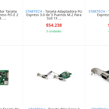
or Tarjeta
STARTECH
- Tarjeta Adaptadora Pci
STARTECH
- 
ress Pci-E 2
Express 3.0 de 3 Puertos M.2 Para
Express
 ...
Ssd 1X ...
0
$54.238
3 unidades
4CBE9A9
5B84CB718F