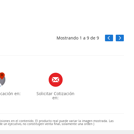
Mostrando
1
a
9
de
9
cación en:
Solicitar Cotización
en:
misiones en el contenido. El producto real puede variar la imagen mostrada. Las
de un ejecutivo, no constituyen venta final, solamente una orden )