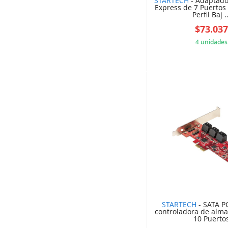
STARTECH
- Adaptador
Express de 7 Puertos
Perfil Baj ..
$73.03
4 unidades
5B8
STARTECH
- SATA PC
controladora de alm
10 Puerto