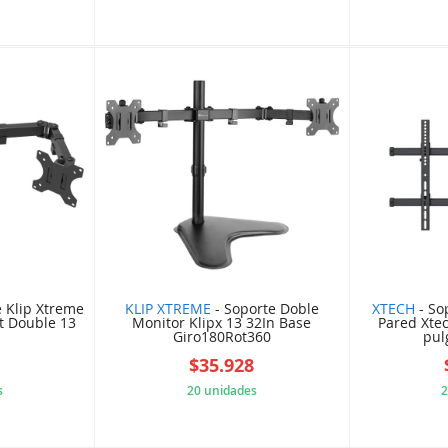
59438D2
5DC2DE07E3
e Klip Xtreme
KLIP XTREME
- Soporte Doble
XTECH
- So
t Double 13
Monitor Klipx 13 32In Base
Pared Xtec
Giro180Rot360
pul
4
$35.928
s
20 unidades
2
2D82040
5DE9772A3A