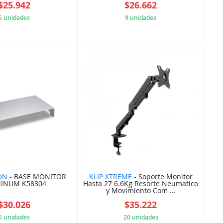
$25.942
$26.662
5 unidades
9 unidades
5D54834ED9
5D640DFC0B
ON
- BASE MONITOR
KLIP XTREME
- Soporte Monitor
INUM K58304
Hasta 27 6.6Kg Resorte Neumatico
y Movimiento Com ...
$30.026
$35.222
5 unidades
20 unidades