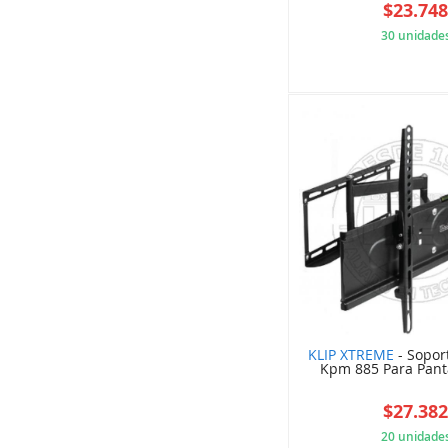
$23.74
30 unidade
5B4
KLIP XTREME
- Sopor
Kpm 885 Para Panta
$27.38
20 unidade