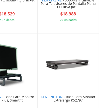
 PC Mounting Bracket
KLIPXTREME
- Soporte Inclinable
Para Televisores de Pantalla Plana
O Curva (Kt ...
$18.529
$18.988
2 unidades
20 unidades
ADD72EA67A
5FAD50CD4A
N
- Base Para Monitor
KENSINGTON
- Base Para Monitor
 Plus, Smartfit
Extralargo K52797