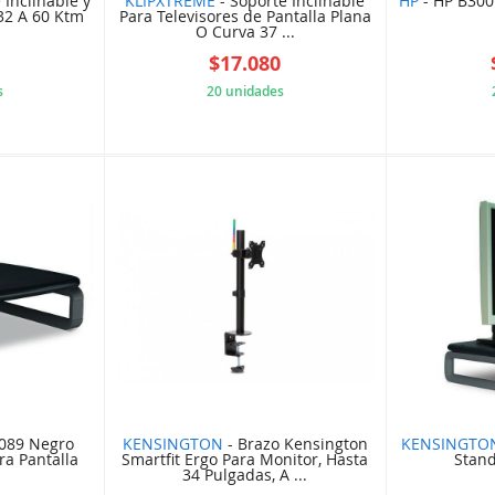
 Inclinable y
KLIPXTREME
- Soporte Inclinable
HP
- HP B300
 32 A 60 Ktm
Para Televisores de Pantalla Plana
O Curva 37 ...
1
$17.080
s
20 unidades
C11984A
5F9C18BC40
089 Negro
KENSINGTON
- Brazo Kensington
KENSINGTO
a Pantalla
Smartfit Ergo Para Monitor, Hasta
Stand
34 Pulgadas, A ...