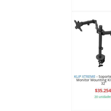
5A1
KLIP XTREME
- Soport
Monitor Mounting Ki
32
$35.25
20 unidade
5DC