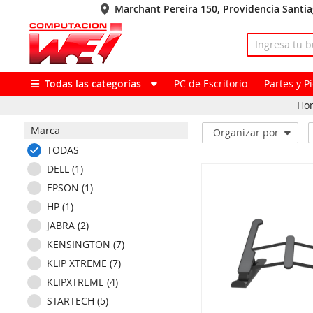
Marchant Pereira 150, Providencia Santi
Todas las categorías
PC de Escritorio
Partes y 
Ho
Marca
Organizar por
TODAS
DELL (1)
EPSON (1)
HP (1)
JABRA (2)
KENSINGTON (7)
KLIP XTREME (7)
KLIPXTREME (4)
STARTECH (5)