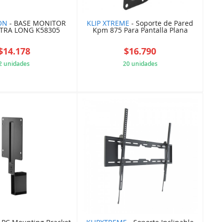
ON
- BASE MONITOR
KLIP XTREME
- Soporte de Pared
XTRA LONG K58305
Kpm 875 Para Pantalla Plana
$14.178
$16.790
2 unidades
20 unidades
E7729C83D0
5A85ADECF2