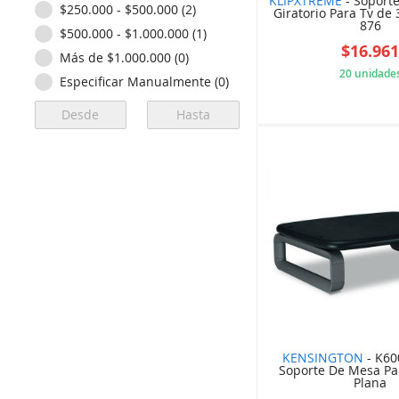
KLIPXTREME
- Soporte
$250.000 - $500.000 (2)
Giratorio Para Tv de
876
$500.000 - $1.000.000 (1)
$16.96
Más de $1.000.000 (0)
20 unidade
Especificar Manualmente (0)
5F9
KENSINGTON
- K60
Soporte De Mesa Par
Plana