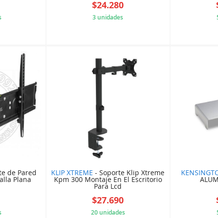
8
$24.280
s
3 unidades
3E8B9AB
637W3A3F7D
te de Pared
KLIP XTREME
- Soporte Klip Xtreme
KENSINGT
lla Plana
Kpm 300 Montaje En El Escritorio
ALUM
Para Lcd
2
$27.690
s
20 unidades