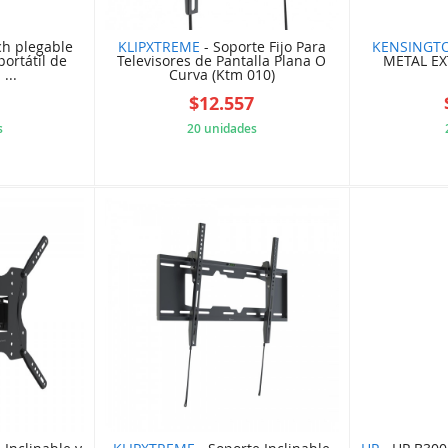
ch plegable
KLIPXTREME
- Soporte Fijo Para
KENSINGT
ortátil de
Televisores de Pantalla Plana O
METAL E
...
Curva (Ktm 010)
$12.557
s
20 unidades
3F0FF89
5F9C15573D