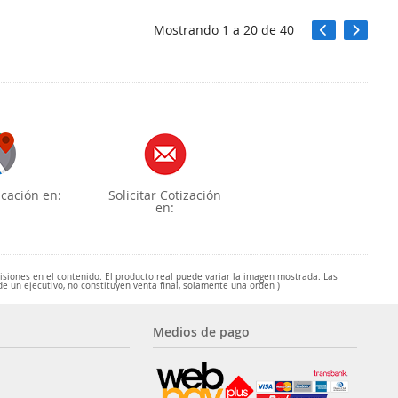
Mostrando
1
a
20
de
40
cación en:
Solicitar Cotización
en:
misiones en el contenido. El producto real puede variar la imagen mostrada. Las
de un ejecutivo, no constituyen venta final, solamente una orden )
Medios de pago