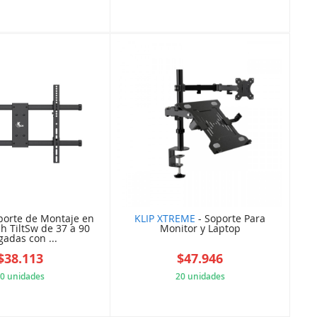
D72F549F7F
61410C65A5
porte de Montaje en
KLIP XTREME
- Soporte Para
h TiltSw de 37 a 90
Monitor y Laptop
gadas con ...
$38.113
$47.946
0 unidades
20 unidades
CF85785D29
615C748756