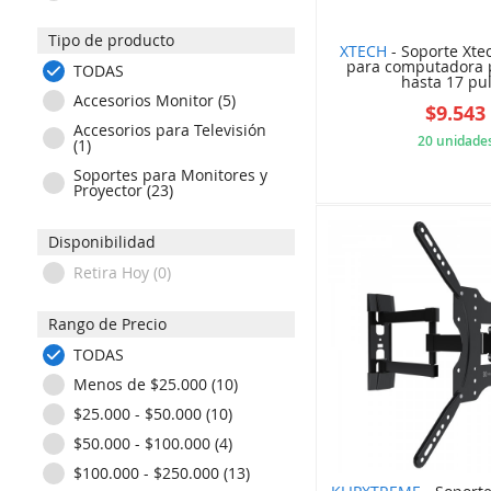
STARTECH (4)
Tipo de producto
XTECH (2)
XTECH
- Soporte Xte
para computadora p
TODAS
hasta 17 pul 
Accesorios Monitor (5)
$9.543
Accesorios para Televisión
20 unidade
(1)
Soportes para Monitores y
29D
Proyector (23)
Disponibilidad
Retira Hoy (0)
Rango de Precio
TODAS
Menos de $25.000 (10)
$25.000 - $50.000 (10)
$50.000 - $100.000 (4)
$100.000 - $250.000 (13)