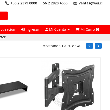
+56 2 2379 0000 | +56 2 2820 4600
ventas@wei.cl
Cotización
Ingresar
Mi Cuenta
Mi Carro
0
ctor
Mostrando
1
a
20
de
40