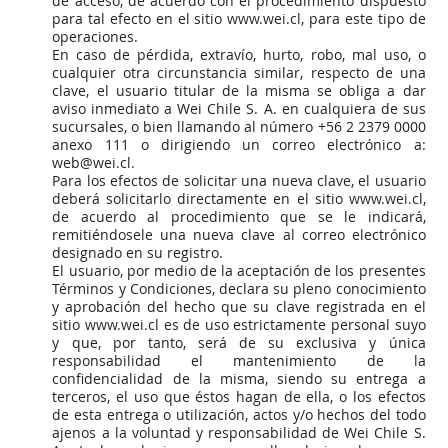
de acceso, de acuerdo con el procedimiento dispuesto
para tal efecto en el sitio www.wei.cl, para este tipo de
operaciones.
En caso de pérdida, extravío, hurto, robo, mal uso, o
cualquier otra circunstancia similar, respecto de una
clave, el usuario titular de la misma se obliga a dar
aviso inmediato a Wei Chile S. A. en cualquiera de sus
sucursales, o bien llamando al número +56 2 2379 0000
anexo 111 o dirigiendo un correo electrónico a:
web@wei.cl.
Para los efectos de solicitar una nueva clave, el usuario
deberá solicitarlo directamente en el sitio www.wei.cl,
de acuerdo al procedimiento que se le indicará,
remitiéndosele una nueva clave al correo electrónico
designado en su registro.
El usuario, por medio de la aceptación de los presentes
Términos y Condiciones, declara su pleno conocimiento
y aprobación del hecho que su clave registrada en el
sitio www.wei.cl es de uso estrictamente personal suyo
y que, por tanto, será de su exclusiva y única
responsabilidad el mantenimiento de la
confidencialidad de la misma, siendo su entrega a
terceros, el uso que éstos hagan de ella, o los efectos
de esta entrega o utilización, actos y/o hechos del todo
ajenos a la voluntad y responsabilidad de Wei Chile S.