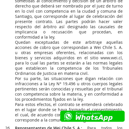
sometidas al conocimiento y decisión de un árbitro de
derecho que deberá ser nombrado por el juez de turno
en lo civil con competencia en la ciudad y comuna de
Santiago, que corresponde al lugar de celebración del
presente contrato. Las partes podrán hacer valer
respecto del árbitro así designado las causales de
implicancia o recusación que procedan, en
conformidad a la ley.
Quedan exceptuadas de este arbitraje aquellas
acciones de cobro que correspondan a Wei Chile S. A.
u otras empresas oferentes, relacionadas con los
bienes y servicios adquiridos en el sitio www.wei.cl,
para lo cual las partes se estarán a las normas legales
que establecen la competencia de los Tribunales
Ordinarios de Justicia en materia civil.
Por su parte, las situaciones que digan relación con
infracciones a la Ley N° 19.496 u otros cuerpos legales
pertinentes serán conocidas y resueltas por el tribunal
con competencia sobre la materia, y en conformidad a
los procedimientos fijados en la ley.
Para estos efectos, el contrato se entenderá celebrado
en el lugar donde se haya formado el consentimiento,
el cual, de acuerdo con estos Términos y Condiciones,
corresponde a la comuna de Santiago.
Representantes de Wei Chile S. A.:
Para todos los