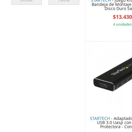
STARTECH
- Juego Ki
Bandeja de Montaje
Disco Duro Sat
$13.43
4 unidades
5B8
STARTECH
- Adaptado
USB 3.0 Uasp con
Protectora - Conv