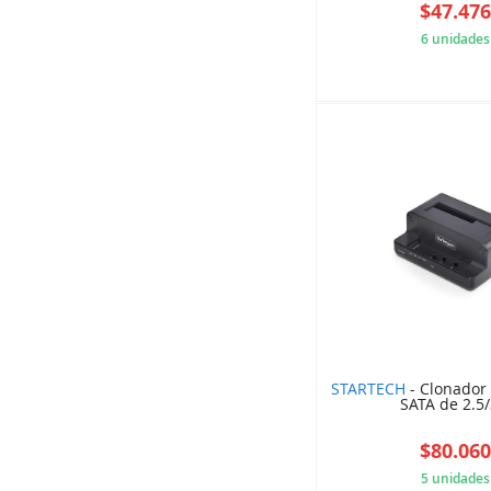
$47.47
6 unidades
5B8
STARTECH
- Clonador
SATA de 2.5/
$80.06
5 unidades