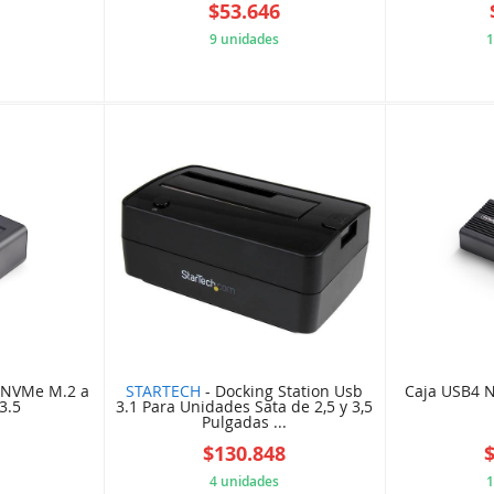
6
$53.646
9 unidades
1
4DB9AD7
5FE25D2C88
 NVMe M.2 a
STARTECH
- Docking Station Usb
Caja USB4 N
3.5
3.1 Para Unidades Sata de 2,5 y 3,5
Pulgadas ...
0
$130.848
4 unidades
1