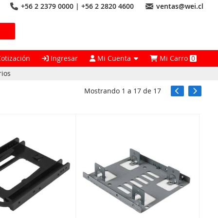
+56 2 2379 0000 | +56 2 2820 4600
ventas@wei.cl
Cotización
Ingresar
Mi Cuenta
Mi Carro
0
rios
Mostrando
1
a
17
de
17