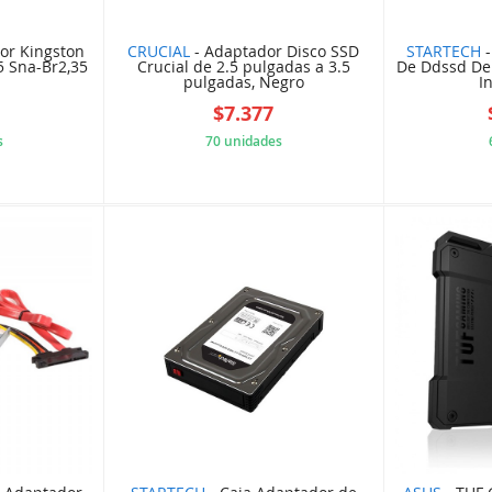
or Kingston
CRUCIAL
- Adaptador Disco SSD
STARTECH
-
5 Sna-Br2,35
Crucial de 2.5 pulgadas a 3.5
De Ddssd De 
pulgadas, Negro
In
$7.377
s
70 unidades
LKIN250
62AC0E45A8