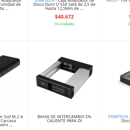
t Adaptador
STARTECH
- Caja Adaptador de
ASUS
- TUF 
 Unidad de
Disco Duro O Ssd Sata de 2,5 de
a ...
Hasta 12,5Mm de ...
0
$40.672
10 unidades
2
47E5A74
5B84561D19
r Ssd M.2 A
BAHIA DE INTERCAMBIO EN
STARTECH
 Carcasa
CALIENTE PARA DI
Disc
ers ...