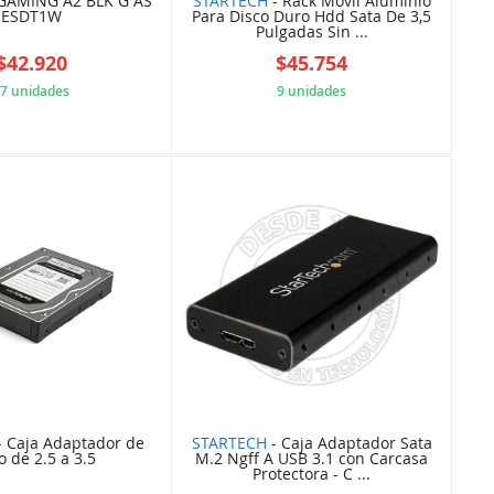
GAMING A2 BLK G AS
STARTECH
- Rack Movil Aluminio
ESDT1W
Para Disco Duro Hdd Sata De 3,5
Pulgadas Sin ...
$42.920
$45.754
7 unidades
9 unidades
76980F4DD1
5B84A89E6E
- Caja Adaptador de
STARTECH
- Caja Adaptador Sata
o de 2.5 a 3.5
M.2 Ngff A USB 3.1 con Carcasa
Protectora - C ...