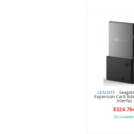
12B
SEAGATE
- Seagat
Expansion Card Ad
Interfaz
$324.76
20 unidade
601