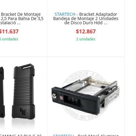
 Bracket De Montaje
STARTECH
- Bracket Adaptador
2,5 Para Bahia De 3,5
Bandeja de Montaje 2 Unidades
stalació ...
de Disco Duro Hdd ...
$11.637
$12.867
6 unidades
2 unidades
5B847E4F97
5B847E6019