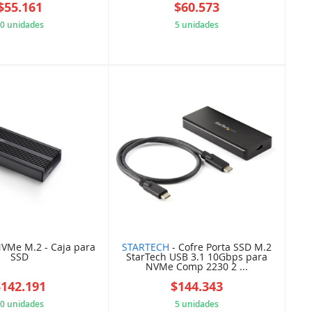
$55.161
$60.573
0 unidades
5 unidades
95250DCC20
5B84DB8BC4
VMe M.2 - Caja para
STARTECH
- Cofre Porta SSD M.2
SSD
StarTech USB 3.1 10Gbps para
NVMe Comp 2230 2 ...
$142.191
$144.343
0 unidades
5 unidades