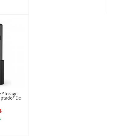
D5F63F2
5B84D92139
e Storage
aptador De
4
s
B2A622A