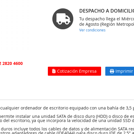
DESPACHO A DOMICILI
Tu despacho llega el Miérc
de Agosto (Región Metropol
Ver condiciones
2 2820 4600
Cotización Empresa
Imprimir
 cualquier ordenador de escritorio equipado con una bahía de 3,5
rmite instalar una unidad SATA de disco duro (HDD) o disco de est
 del escritorio, ya que incorpora la velocidad de una unidad SSD d
os duros incluye todos los cables de datos y de alimentación SATA r
tros adaptadores de cable (IDE4044) para disco duro IDE de 2,5" a 