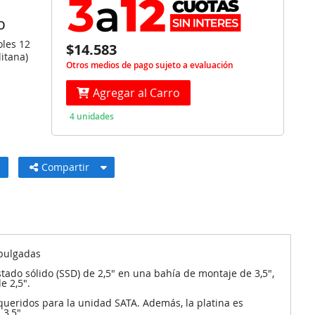
O
oles 12
$14.583
itana)
Otros medios de pago sujeto a evaluación
Agregar al Carro
4 unidades
Compartir
 pulgadas
ado sólido (SSD) de 2,5" en una bahía de montaje de 3,5",
e 2,5".
equeridos para la unidad SATA. Además, la platina es
3,5".