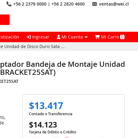
+56 2 2379 0000 | +56 2 2820 4600
ventas@wei.cl
Cotización
Ingresar
Mi Cuenta
Mi Carro
0
 Unidad de Disco Duro Sata ...
aptador Bandeja de Montaje Unidad
 (BRACKET25SAT)
KET25SAT
$13.417
Contado o Transferencia
to,
$14.123
de
Tarjeta de Débito o Crédito