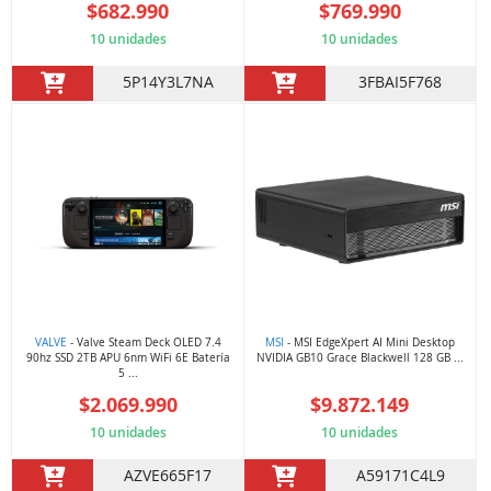
$682.990
$769.990
10 unidades
10 unidades
5P14Y3L7NA
3FBAI5F768
VALVE
- Valve Steam Deck OLED 7.4
MSI
- MSI EdgeXpert AI Mini Desktop
90hz SSD 2TB APU 6nm WiFi 6E Batería
NVIDIA GB10 Grace Blackwell 128 GB ...
5 ...
$2.069.990
$9.872.149
10 unidades
10 unidades
AZVE665F17
A59171C4L9