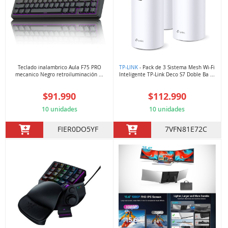
Teclado inalambrico Aula F75 PRO
TP-LINK
- Pack de 3 Sistema Mesh Wi-Fi
mecanico Negro retroiluminación ...
Inteligente TP-Link Deco S7 Doble Ba ...
$91.990
$112.990
10 unidades
10 unidades
FIER0DO5YF
7VFN81E72C