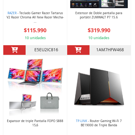
RAZER
- Teclado Gamer Razer Tartarus
Extensor de Doble pantalla para
V2 Razer Chroma All New Razer Mecha-
portátil ZUMWALT P7 15.6
...
$115.990
$319.990
10 unidades
10 unidades
E5EU2IC816
1AM7HFW468
Expansor de triple Pantalla FOPO S888
TP-LINK
- Router Gaming Wi-Fi 7
15,6
BE19000 de Triple Banda