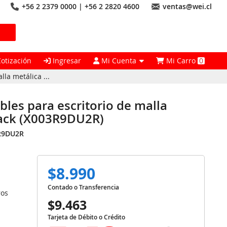
+56 2 2379 0000 | +56 2 2820 4600
ventas@wei.cl
Cotización
Ingresar
Mi Cuenta
Mi Carro
0
la metálica ...
bles para escritorio de malla
Black (X003R9DU2R)
R9DU2R
$8.990
Contado o Transferencia
ros
$9.463
Tarjeta de Débito o Crédito