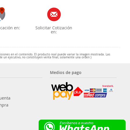
cación en:
Solicitar Cotización
en:
misiones en el contenido. El producto real puede variar la imagen mostrada. Las
de un ejecutivo, no constituyen venta final, solamente una orden )
Medios de pago
uenta
mpra