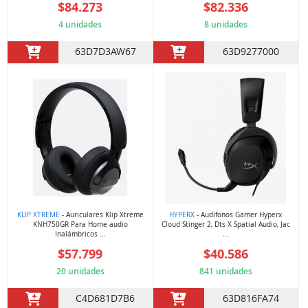
$84.273
$82.336
4 unidades
8 unidades
63D7D3AW67
63D9277000
KLIP XTREME
- Auriculares Klip Xtreme
HYPERX
- Audífonos Gamer Hyperx
KNH750GR Para Home audio
Cloud Stinger 2, Dts X Spatial Audio, Jac
Inalámbricos ...
...
$57.799
$40.586
20 unidades
841 unidades
C4D681D7B6
63D816FA74