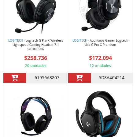
LOGITECH
- Logitech G Pro X Wireless
LOGITECH
- Audífonos Gamer Logitech
Lightspeed Gaming Headset 7.1
Usb G Pro X Premium
981000906
$258.736
$172.094
20 unidades
12 unidades
61956A3807
5D8A4C4214