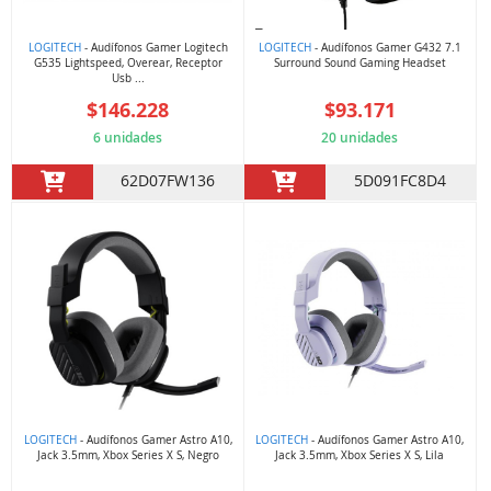
LOGITECH
- Audífonos Gamer Logitech
LOGITECH
- Audífonos Gamer G432 7.1
G535 Lightspeed, Overear, Receptor
Surround Sound Gaming Headset
Usb ...
$146.228
$93.171
6 unidades
20 unidades
62D07FW136
5D091FC8D4
LOGITECH
- Audífonos Gamer Astro A10,
LOGITECH
- Audífonos Gamer Astro A10,
Jack 3.5mm, Xbox Series X S, Negro
Jack 3.5mm, Xbox Series X S, Lila