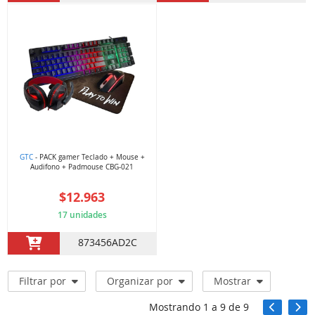
GTC
- PACK gamer Teclado + Mouse +
Audifono + Padmouse CBG-021
$12.963
17 unidades
873456AD2C
Filtrar por
Organizar por
Mostrar
Mostrando
1
a
9
de
9