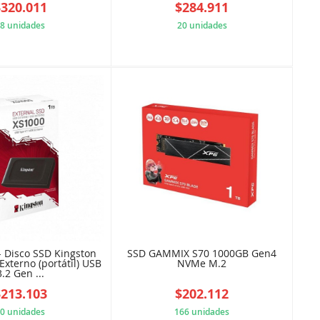
$320.011
$284.911
8 unidades
20 unidades
4117F13442
01550DE023
- Disco SSD Kingston
SSD GAMMIX S70 1000GB Gen4
Externo (portátil) USB
NVMe M.2
3.2 Gen ...
$213.103
$202.112
0 unidades
166 unidades