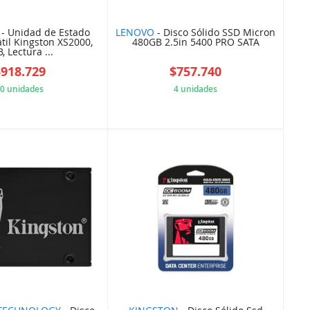
- Unidad de Estado
LENOVO
- Disco Sólido SSD Micron
átil Kingston XS2000,
480GB 2.5in 5400 PRO SATA
, Lectura ...
$918.729
$757.740
0 unidades
4 unidades
H669O4FQ0E
C500B51CB3