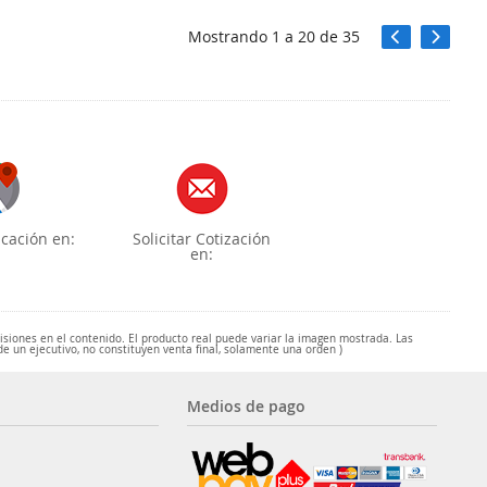
Mostrando
1
a
20
de
35
cación en:
Solicitar Cotización
en:
misiones en el contenido. El producto real puede variar la imagen mostrada. Las
de un ejecutivo, no constituyen venta final, solamente una orden )
Medios de pago