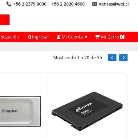
+56 2 2379 0000 | +56 2 2820 4600
ventas@wei.cl
Cotización
Ingresar
Mi Cuenta
Mi Carro
0
Mostrando
1
a
20
de
35