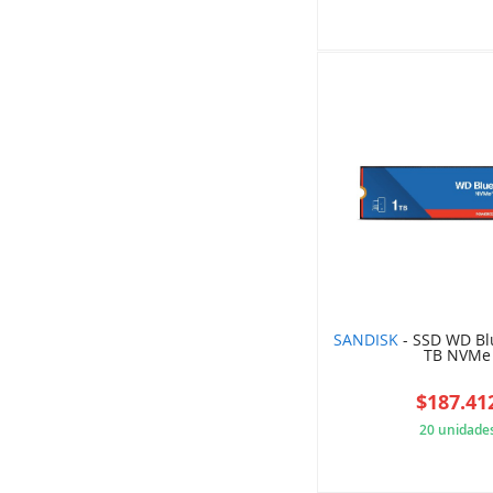
5DE
SANDISK
- SSD WD Bl
TB NVMe
$187.41
20 unidade
8B0