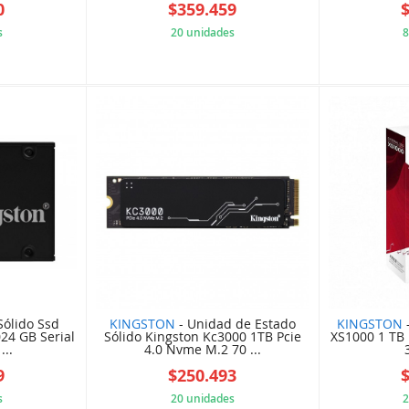
0
$359.459
s
20 unidades
8
E33AE83
1B1A51BBDF
Sólido Ssd
KINGSTON
- Unidad de Estado
KINGSTON
24 GB Serial
Sólido Kingston Kc3000 1TB Pcie
XS1000 1 TB 
...
4.0 Nvme M.2 70 ...
9
$250.493
s
20 unidades
2