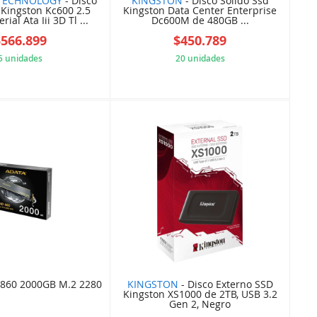
TECHNOLOGY
- Disco
KINGSTON
- Disco Sólido Ssd
 Kingston Kc600 2.5
Kingston Data Center Enterprise
ial Ata Iii 3D Tl ...
Dc600M de 480GB ...
$566.899
$450.789
5 unidades
20 unidades
5E553564D6
64W37BDW4A
860 2000GB M.2 2280
KINGSTON
- Disco Externo SSD
Kingston XS1000 de 2TB, USB 3.2
Gen 2, Negro