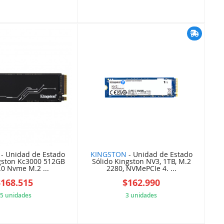
BB29300DAC
DCC1E8662B
- Unidad de Estado
KINGSTON
- Unidad de Estado
gston Kc3000 512GB
Sólido Kingston NV3, 1TB, M.2
.0 Nvme M.2 ...
2280, NVMePCIe 4. ...
$168.515
$162.990
5 unidades
3 unidades
61CB803C08
3MAD38AMA5