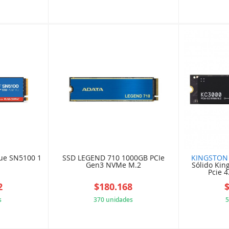
6799921
61CC5BW40A
ue SN5100 1
SSD LEGEND 710 1000GB PCIe
KINGSTON
Gen3 NVMe M.2
Sólido Kin
Pcie 4
2
$180.168
s
370 unidades
5
A644DDB
E941A8DA4B