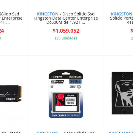
Sólido Ssd
KINGSTON
- Disco Sólido Ssd
KINGSTON
 Enterprise
Kingston Data Center Enterprise
Sólido Port
T ...
Dc600M de 1.92T ...
4TB
24
$1.059.052
s
139 unidades
2
8B54801
64W76W12WB