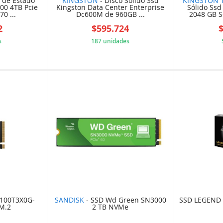
 de Estado
KINGSTON
- Disco Sólido Ssd
KINGSTON 
00 4TB Pcie
Kingston Data Center Enterprise
Sólido Ssd
0 ...
Dc600M de 960GB ...
2048 GB Ser
2
$595.724
s
187 unidades
C5W63C4
64W3896F66
100T3X0G-
SANDISK
- SSD Wd Green SN3000
SSD LEGEND 
M.2
2 TB NVMe