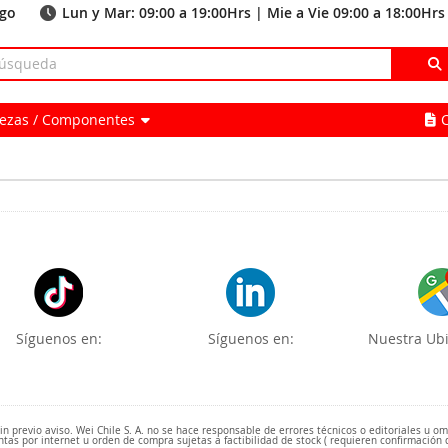
ago
Lun y Mar: 09:00 a 19:00Hrs | Mie a Vie 09:00 a 18:00Hrs
Piezas / Componentes
Síguenos en:
Síguenos en:
Nuestra Ubi
 previo aviso. Wei Chile S. A. no se hace responsable de errores técnicos o editoriales u o
ntas por internet u orden de compra sujetas a factibilidad de stock ( requieren confirmación 