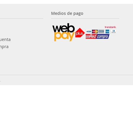
Medios de pago
uenta
mpra
.