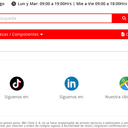
ago
Lun y Mar: 09:00 a 19:00Hrs | Mie a Vie 09:00 a 18:00Hrs
Piezas / Componentes
Síguenos en:
Síguenos en:
Nuestra Ubi
 previo aviso. Wei Chile S. A. no se hace responsable de errores técnicos o editoriales u o
ntas por internet u orden de compra sujetas a factibilidad de stock ( requieren confirmación 