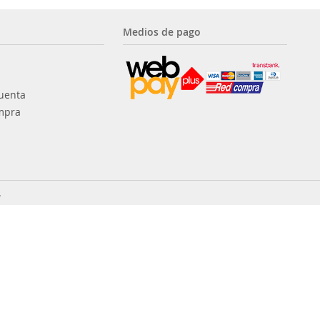
Medios de pago
uenta
mpra
.