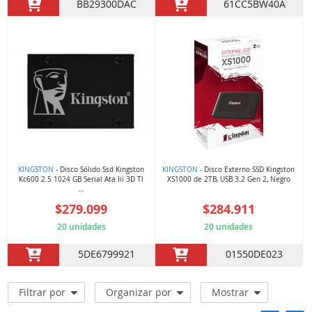
BB29300DAC
61CC5BW40A
KINGSTON
- Disco Sólido Ssd Kingston
KINGSTON
- Disco Externo SSD Kingston
Kc600 2.5 1024 GB Serial Ata Iii 3D Tl
XS1000 de 2TB, USB 3.2 Gen 2, Negro
...
$279.099
$284.911
20 unidades
20 unidades
5DE6799921
01550DE023
Filtrar por
Organizar por
Mostrar