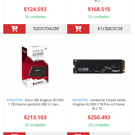
M.2 ...
$124.593
$168.515
18 unidades
55 unidades
5DD57DA2BE
61CB803C08
KINGSTON
- Disco SSD Kingston XS1000
KINGSTON
- Unidad de Estado Sólido
1 TB Externo (portátil) USB 3.2 Gen ...
Kingston Kc3000 1TB Pcie 4.0 Nvme
M.2 70 ...
$213.103
$250.493
20 unidades
20 unidades