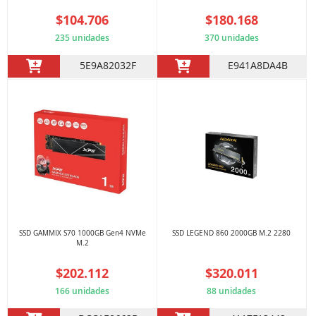
$104.706
$180.168
235 unidades
370 unidades
5E9A82032F
E941A8DA4B
SSD GAMMIX S70 1000GB Gen4 NVMe
SSD LEGEND 860 2000GB M.2 2280
M.2
$202.112
$320.011
166 unidades
88 unidades