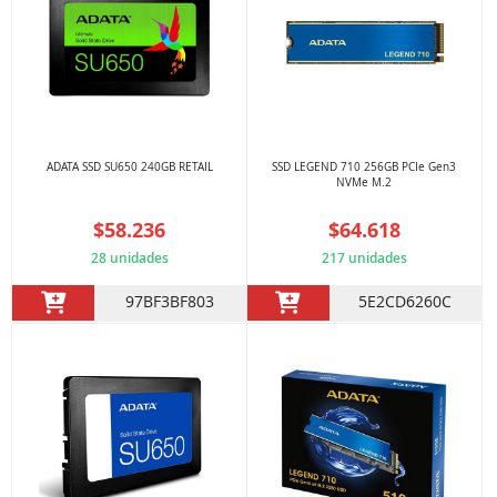
ADATA SSD SU650 240GB RETAIL
SSD LEGEND 710 256GB PCIe Gen3
NVMe M.2
$58.236
$64.618
28 unidades
217 unidades
97BF3BF803
5E2CD6260C