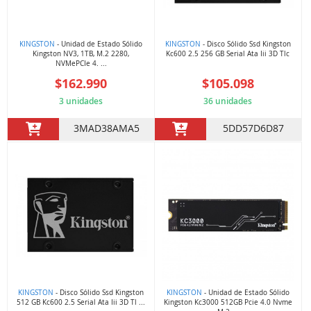
KINGSTON
- Unidad de Estado Sólido
KINGSTON
- Disco Sólido Ssd Kingston
Kingston NV3, 1TB, M.2 2280,
Kc600 2.5 256 GB Serial Ata Iii 3D Tlc
NVMePCIe 4. ...
$162.990
$105.098
3 unidades
36 unidades
3MAD38AMA5
5DD57D6D87
KINGSTON
- Disco Sólido Ssd Kingston
KINGSTON
- Unidad de Estado Sólido
512 GB Kc600 2.5 Serial Ata Iii 3D Tl ...
Kingston Kc3000 512GB Pcie 4.0 Nvme