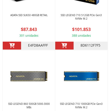
ADATA SSD SU650 480GB RETAIL
SSD LEGEND 710 512GB PCIe Gen3
NVMe M.2
$87.843
$101.853
301 unidades
388 unidades
E4FD8AAFFF
8D6112F7F5
SSD LEGEND 860 500GB 5000-3000
SSD LEGEND 710 1000GB PCIe Gen3
MBs
NVMe M.2