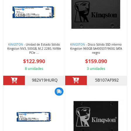
KINGSTON
- Unidad de Estado Sólido
KINGSTON
- Disco Sólido SSD interno
Kingston NV3, 500GB, M.2 2280, NVMe
Kingston 960GB SA400S37/960G SATA
PCIe ...
negro
$122.990
$159.090
8 unidades
3 unidades
982V19HURQ
5B107AF992