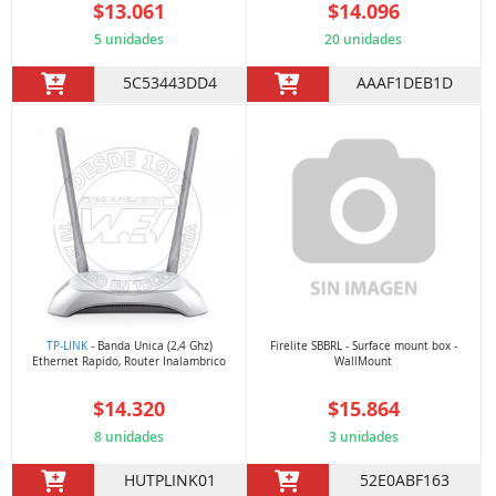
$13.061
$14.096
5 unidades
20 unidades
5C53443DD4
AAAF1DEB1D
TP-LINK
- Banda Unica (2,4 Ghz)
Firelite SBBRL - Surface mount box -
Ethernet Rapido, Router Inalambrico
WallMount
$14.320
$15.864
8 unidades
3 unidades
HUTPLINK01
52E0ABF163