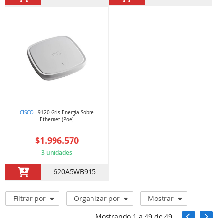
CISCO
- 9120 Gris Energia Sobre
Ethernet (Poe)
$1.996.570
3 unidades
620A5WB915
Filtrar por
Organizar por
Mostrar
Mostrando
1
a
49
de
49