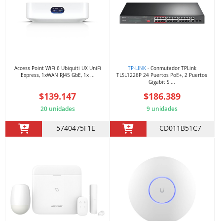
Access Point WiFi 6 Ubiquiti UX UniFi
TP-LINK
- Conmutador TPLink
Express, 1xWAN RJ45 GbE, 1x ...
TLSL1226P 24 Puertos PoE+, 2 Puertos
Gigabit S ...
$139.147
$186.389
20 unidades
9 unidades
5740475F1E
CD011B51C7