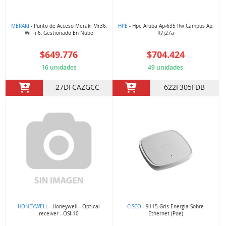
MERAKI
- Punto de Acceso Meraki Mr36,
HPE
- Hpe Aruba Ap-635 Rw Campus Ap,
Wi Fi 6, Gestionado En Nube
R7j27a
$649.776
$704.424
16 unidades
49 unidades
27DFCAZGCC
622F305FDB
HONEYWELL
- Honeywell - Optical
CISCO
- 9115 Gris Energia Sobre
receiver - OSI-10
Ethernet (Poe)