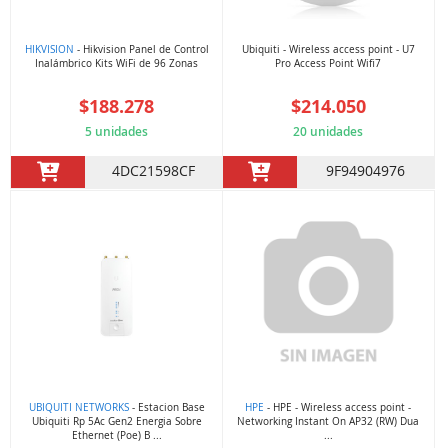
HIKVISION
- Hikvision Panel de Control
Ubiquiti - Wireless access point - U7
Inalámbrico Kits WiFi de 96 Zonas
Pro Access Point Wifi7
$188.278
$214.050
5 unidades
20 unidades
4DC21598CF
9F94904976
UBIQUITI NETWORKS
- Estacion Base
HPE
- HPE - Wireless access point -
Ubiquiti Rp 5Ac Gen2 Energia Sobre
Networking Instant On AP32 (RW) Dua
Ethernet (Poe) B ...
...