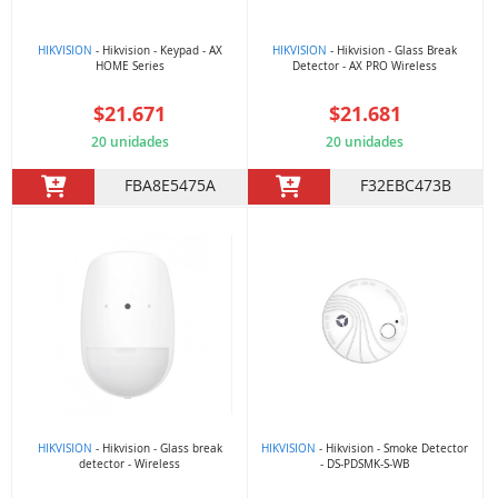
HIKVISION
- Hikvision - Keypad - AX
HIKVISION
- Hikvision - Glass Break
HOME Series
Detector - AX PRO Wireless
$21.671
$21.681
20 unidades
20 unidades
FBA8E5475A
F32EBC473B
HIKVISION
- Hikvision - Glass break
HIKVISION
- Hikvision - Smoke Detector
detector - Wireless
- DS-PDSMK-S-WB