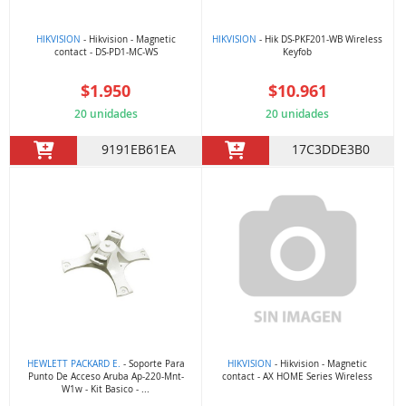
HIKVISION
- Hikvision - Magnetic
HIKVISION
- Hik DS-PKF201-WB Wireless
contact - DS-PD1-MC-WS
Keyfob
$1.950
$10.961
20 unidades
20 unidades
9191EB61EA
17C3DDE3B0
HEWLETT PACKARD E.
- Soporte Para
HIKVISION
- Hikvision - Magnetic
Punto De Acceso Aruba Ap-220-Mnt-
contact - AX HOME Series Wireless
W1w - Kit Basico - ...