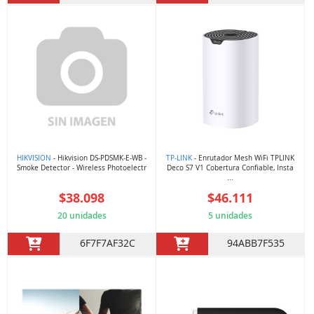
HIKVISION
- Hikvision DS-PDSMK-E-WB -
TP-LINK
- Enrutador Mesh WiFi TPLINK
Smoke Detector - Wireless Photoelectr
Deco S7 V1 Cobertura Confiable, Insta
...
$38.098
$46.111
20 unidades
5 unidades
6F7F7AF32C
94ABB7F535