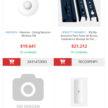
HIKVISION
- Hikvision - Ceiling Detector
HEWLETT PACKARD E.
- R3j18a
- Wireless PIR
Accesorio Para Punto de Acceso
Inalámbrico Montaje de Pun ...
$19.641
$21.212
20 unidades
70 unidades
2A31472E63
5ECD3FE9F1