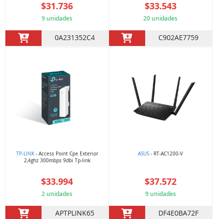
$31.736
$33.543
9 unidades
20 unidades
0A231352C4
C902AE7759
TP-LINK
- Access Point Cpe Exterior
ASUS
- RT-AC1200-V
2,4ghz 300mbps 9dbi Tp-link
$33.994
$37.572
2 unidades
9 unidades
APTPLINK65
DF4E0BA72F