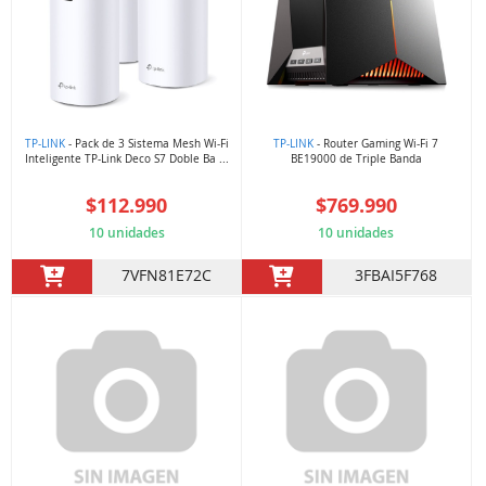
TP-LINK
- Pack de 3 Sistema Mesh Wi-Fi
TP-LINK
- Router Gaming Wi-Fi 7
Inteligente TP-Link Deco S7 Doble Ba ...
BE19000 de Triple Banda
$112.990
$769.990
10 unidades
10 unidades
7VFN81E72C
3FBAI5F768