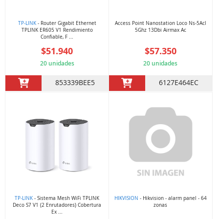
TP-LINK
- Router Gigabit Ethernet
Access Point Nanostation Loco Ns-5Acl
TPLINK ER605 V1 Rendimiento
5Ghz 13Dbi Airmax Ac
Confiable, F ...
$51.940
$57.350
20 unidades
20 unidades
853339BEE5
6127E464EC
TP-LINK
- Sistema Mesh WiFi TPLINK
HIKVISION
- Hikvision - alarm panel - 64
Deco S7 V1 (2 Enrutadores) Cobertura
zonas
Ex ...