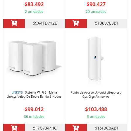
$83.492
$90.427
2 unidades
20 unidades
69A41D712E
513807E3B1
LINKSYS
- Sistema Wi-Fi En Malla
Punto de Acceso Ubiquiti Liteap Lap
Linksys Velop De Doble Banda 3 Nodos
Gps Gige Airmax Ac
$99.012
$103.488
36 unidades
3 unidades
5F7C73444C
615F3C0AB1