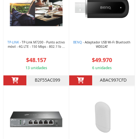
TP-LINK
- TP-Link M7200 - Punto activo
BENQ
- Adaptador USB Wi-Fi Bluetooth
móvil - 4G LTE - 150 Mbps - 802.11b ...
WD02AT
$48.157
$49.970
13 unidades
6 unidades
B2F55AC099
ABAC997CFD