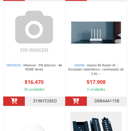
HIKVISION
- Hikvision - PIR detector - AX
XIAOMI
- Xiaomi MI Router 4C -
HOME Series
Enrutador inalámbrico - conmutador de
2 pu ...
$16.470
$17.908
20 unidades
2 unidades
31981F26ED
D6B44A115B