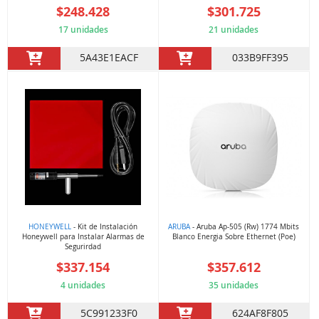
$248.428
$301.725
17 unidades
21 unidades
5A43E1EACF
033B9FF395
HONEYWELL
- Kit de Instalación
ARUBA
- Aruba Ap-505 (Rw) 1774 Mbits
Honeywell para Instalar Alarmas de
Blanco Energia Sobre Ethernet (Poe)
Segurirdad
$337.154
$357.612
4 unidades
35 unidades
5C991233F0
624AF8F805