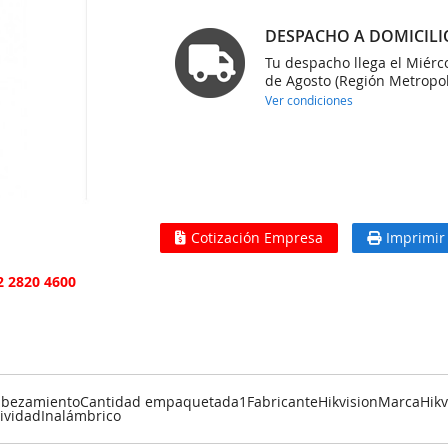
DESPACHO A DOMICILI
Tu despacho llega el Miérc
de Agosto (Región Metropol
Ver condiciones
Cotización Empresa
Imprimir
2 2820 4600
EncabezamientoCantidad empaquetada1FabricanteHikvisionMarcaH
ividadInalámbrico