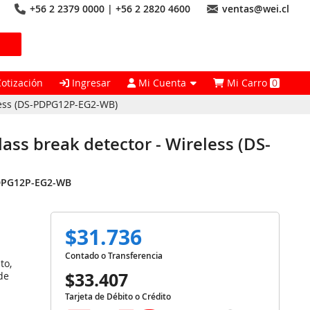
+56 2 2379 0000 | +56 2 2820 4600
ventas@wei.cl
Cotización
Ingresar
Mi Cuenta
Mi Carro
0
eless (DS-PDPG12P-EG2-WB)
lass break detector - Wireless (DS-
DPG12P-EG2-WB
$31.736
Contado o Transferencia
to,
$33.407
de
Tarjeta de Débito o Crédito