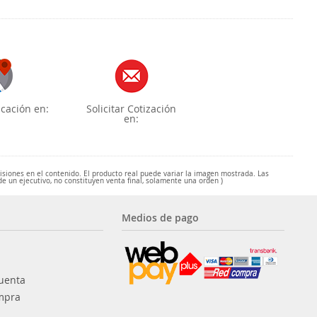
cación en:
Solicitar Cotización
en:
misiones en el contenido. El producto real puede variar la imagen mostrada. Las
de un ejecutivo, no constituyen venta final, solamente una orden )
Medios de pago
uenta
mpra