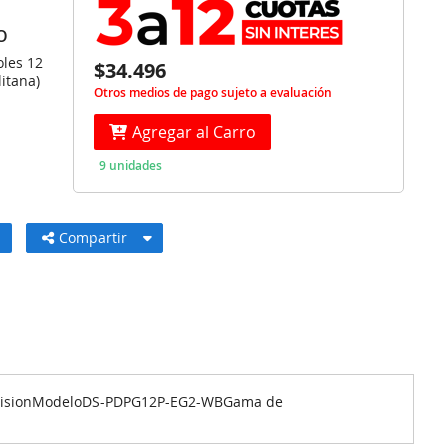
O
oles 12
$34.496
itana)
Otros medios de pago sujeto a evaluación
Agregar al Carro
9 unidades
Compartir
ikvisionModeloDS-PDPG12P-EG2-WBGama de