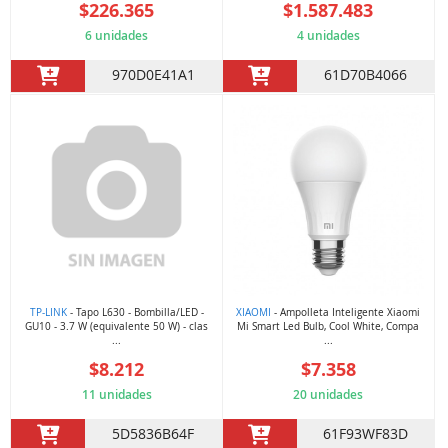
$226.365
$1.587.483
6 unidades
4 unidades
970D0E41A1
61D70B4066
TP-LINK
- Tapo L630 - Bombilla/LED -
XIAOMI
- Ampolleta Inteligente Xiaomi
GU10 - 3.7 W (equivalente 50 W) - clas
Mi Smart Led Bulb, Cool White, Compa
...
...
$8.212
$7.358
11 unidades
20 unidades
5D5836B64F
61F93WF83D