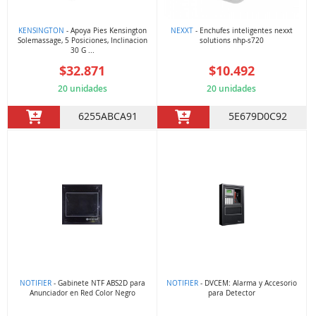
KENSINGTON
- Apoya Pies Kensington
NEXXT
- Enchufes inteligentes nexxt
Solemassage, 5 Posiciones, Inclinacion
solutions nhp-s720
30 G ...
$32.871
$10.492
20 unidades
20 unidades
6255ABCA91
5E679D0C92
NOTIFIER
- Gabinete NTF ABS2D para
NOTIFIER
- DVCEM: Alarma y Accesorio
Anunciador en Red Color Negro
para Detector