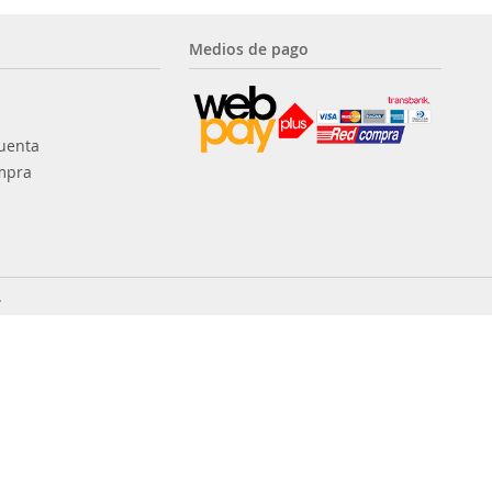
Medios de pago
uenta
mpra
.