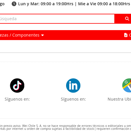
ago
Lun y Mar: 09:00 a 19:00Hrs | Mie a Vie 09:00 a 18:00Hrs
Piezas / Componentes
Síguenos en:
Síguenos en:
Nuestra Ubi
 previo aviso. Wei Chile S. A. no se hace responsable de errores técnicos o editoriales u o
ntas por internet u orden de compra sujetas a factibilidad de stock ( requieren confirmación 