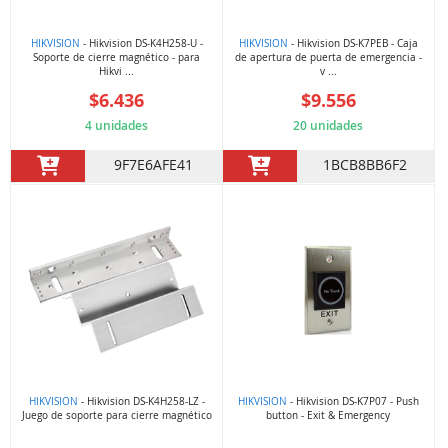
HIKVISION
- Hikvision DS-K4H258-U -
HIKVISION
- Hikvision DS-K7PEB - Caja
Soporte de cierre magnético - para
de apertura de puerta de emergencia -
Hikvi ...
v ...
$6.436
$9.556
4 unidades
20 unidades
9F7E6AFE41
1BCB8BB6F2
HIKVISION
- Hikvision DS-K4H258-LZ -
HIKVISION
- Hikvision DS-K7P07 - Push
Juego de soporte para cierre magnético
button - Exit & Emergency