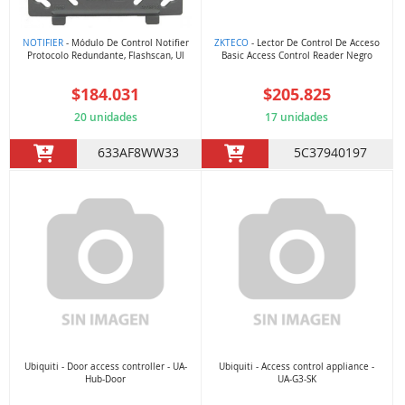
NOTIFIER
- Módulo De Control Notifier
ZKTECO
- Lector De Control De Acceso
Protocolo Redundante, Flashscan, Ul
Basic Access Control Reader Negro
$184.031
$205.825
20 unidades
17 unidades
633AF8WW33
5C37940197
Ubiquiti - Door access controller - UA-
Ubiquiti - Access control appliance -
Hub-Door
UA-G3-SK