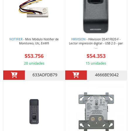
NOTIFIER
- Mini Módulo Notifier de
HIKVISION
- Hikvision DS-K1F820-F -
Monitoreo, Ulc, Emfrfi
Lector impresión digital - USB 2.0 - par
...
$53.756
$54.353
20 unidades
15 unidades
633ADFDB79
4666BE9042