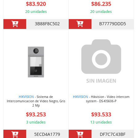
$83.920
$86.235
20 unidades
20 unidades
3B88F8C502
B77779DDD5
HIKVISION
- Sistema de
HIKVISION
- Hikvision - Video intercom
Intercomunicacion de Video Negro, Gris
system - DS-KIS606-P
2 Mp
$93.253
$93.533
3 unidades
13 unidades
5ECD4A1779
DF7C7C43BF