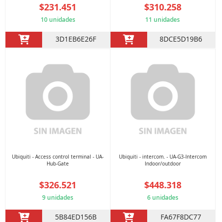
$231.451
$310.258
10 unidades
11 unidades
3D1EB6E26F
8DCE5D19B6
Ubiquiti - Access control terminal - UA-
Ubiquiti - intercom. - UA-G3-Intercom
Hub-Gate
Indoor/outdoor
$326.521
$448.318
9 unidades
6 unidades
5B84ED156B
FA67F8DC77