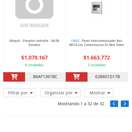
Ubiquiti - Elevator controlle - UA-SK-
OAXIS
- Panel Intercomunicador Axis
Elevator
I8016-Lve, Comunicacion En Red, Video
...
$1.070.167
$1.663.772
6 unidades
3 unidades
B6AF1361BC
62B601D17B
Filtrar por
Organizar por
Mostrar
Mostrando
1
a
32
de
32