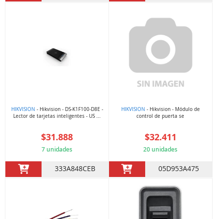
HIKVISION
- Hikvision - DS-K1F100-D8E -
HIKVISION
- Hikvision - Módulo de
Lector de tarjetas inteligentes - US ...
control de puerta se
$31.888
$32.411
7 unidades
20 unidades
333A848CEB
05D953A475