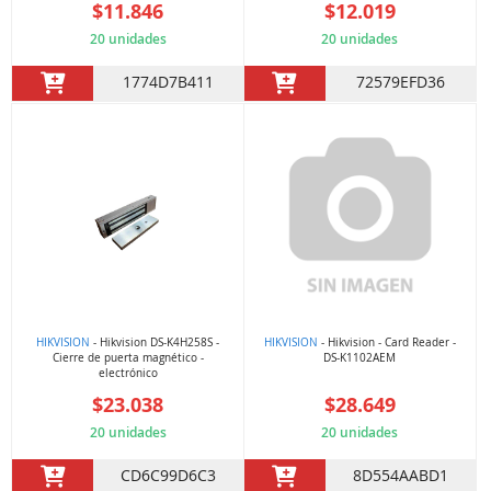
$11.846
$12.019
20 unidades
20 unidades
1774D7B411
72579EFD36
HIKVISION
- Hikvision DS-K4H258S -
HIKVISION
- Hikvision - Card Reader -
Cierre de puerta magnético -
DS-K1102AEM
electrónico
$23.038
$28.649
20 unidades
20 unidades
CD6C99D6C3
8D554AABD1