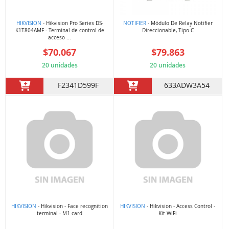
HIKVISION
- Hikvision Pro Series DS-
NOTIFIER
- Módulo De Relay Notifier
K1T804AMF - Terminal de control de
Direccionable, Tipo C
acceso ...
$70.067
$79.863
20 unidades
20 unidades
F2341D599F
633ADW3A54
HIKVISION
- Hikvision - Face recognition
HIKVISION
- Hikvision - Access Control -
terminal - M1 card
Kit WiFi