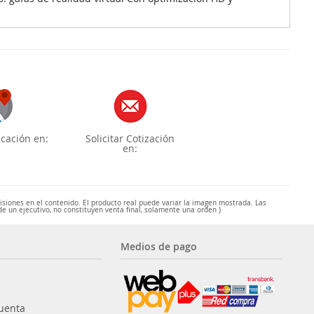
cación en:
Solicitar Cotización
en:
misiones en el contenido. El producto real puede variar la imagen mostrada. Las
de un ejecutivo, no constituyen venta final, solamente una orden )
Medios de pago
uenta