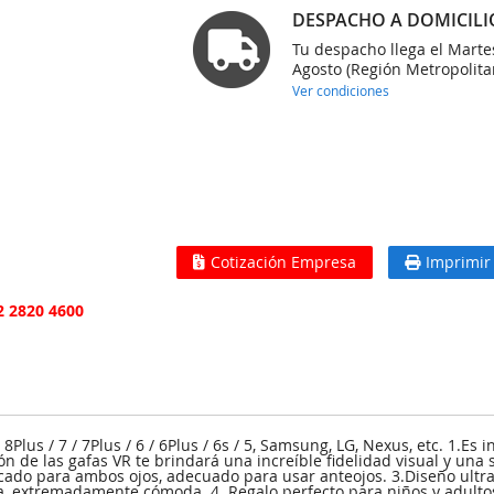
DESPACHO A DOMICILI
Tu despacho llega el Marte
Agosto (Región Metropolita
Ver condiciones
Cotización Empresa
Imprimir
2 2820 4600
 8Plus / 7 / 7Plus / 6 / 6Plus / 6s / 5, Samsung, LG, Nexus, etc. 1.
ón de las gafas VR te brindará una increíble fidelidad visual y una s
icado para ambos ojos, adecuado para usar anteojos. 3.Diseño ultra
va, extremadamente cómoda. 4. Regalo perfecto para niños y adultos