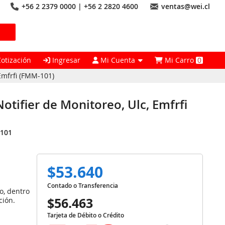
+56 2 2379 0000 | +56 2 2820 4600
ventas@wei.cl
Cotización
Ingresar
Mi Cuenta
Mi Carro
0
Emfrfi (FMM-101)
otifier de Monitoreo, Ulc, Emfrfi
101
$53.640
Contado o Transferencia
o, dentro
$56.463
ción.
Tarjeta de Débito o Crédito