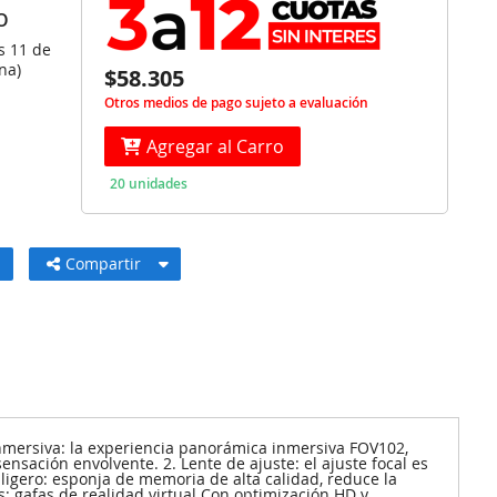
O
s 11 de
na)
$58.305
Otros medios de pago sujeto a evaluación
Agregar al Carro
20 unidades
Compartir
Es inmersiva: la experiencia panorámica inmersiva FOV102,
ensación envolvente. 2. Lente de ajuste: el ajuste focal es
ligero: esponja de memoria de alta calidad, reduce la
: gafas de realidad virtual Con optimización HD y