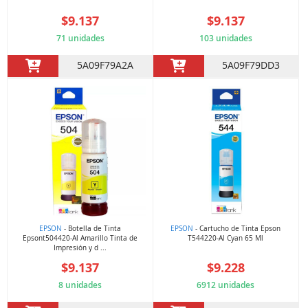
$9.137
$9.137
71 unidades
103 unidades
5A09F79A2A
5A09F79DD3
EPSON
- Botella de Tinta
EPSON
- Cartucho de Tinta Epson
Epsont504420-Al Amarillo Tinta de
T544220-Al Cyan 65 Ml
Impresión y d ...
$9.137
$9.228
8 unidades
6912 unidades