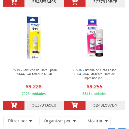
5B48E5A493
5C37919BCF
EPSON
- Cartucho de Tinta Epson
EPSON
- Botella de Tinta Epson
T544420-Al Amarillo 65 Ml
T504320-Al Magenta Tinta de
Impresión y d ...
$9.228
$9.255
7078 unidades
5541 unidades
5C3791A5C0
5B48E597B4
Filtrar por
Organizar por
Mostrar