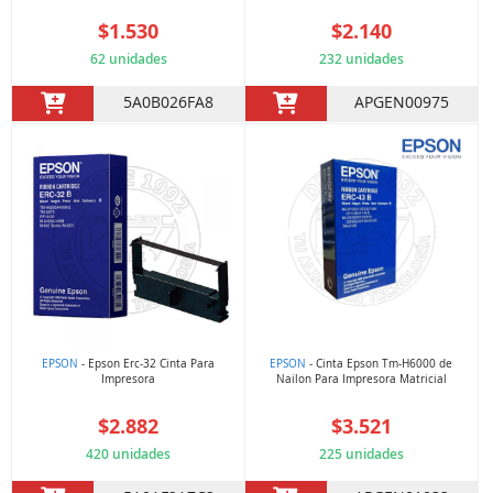
$1.530
$2.140
62 unidades
232 unidades
5A0B026FA8
APGEN00975
EPSON
- Epson Erc-32 Cinta Para
EPSON
- Cinta Epson Tm-H6000 de
Impresora
Nailon Para Impresora Matricial
$2.882
$3.521
420 unidades
225 unidades