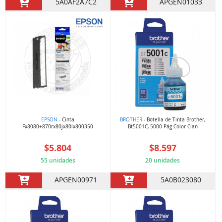
5A0AF2A7C2
APGEN01033
EPSON
- Cinta
BROTHER
- Botella de Tinta Brother,
Fx8080+870rx80jx80lx800350
Bt5001C, 5000 Pág Color Cian
$5.804
$8.597
55 unidades
20 unidades
APGEN00971
5A0B023080