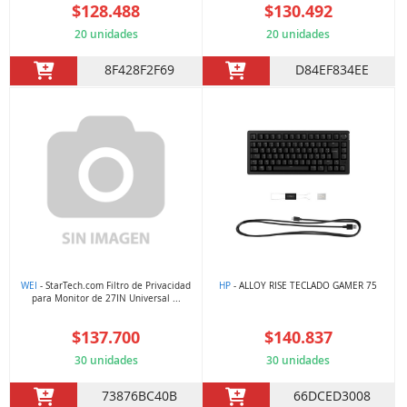
$128.488
$130.492
20 unidades
20 unidades
8F428F2F69
D84EF834EE
WEI
- StarTech.com Filtro de Privacidad
HP
- ALLOY RISE TECLADO GAMER 75
para Monitor de 27IN Universal ...
$137.700
$140.837
30 unidades
30 unidades
73876BC40B
66DCED3008