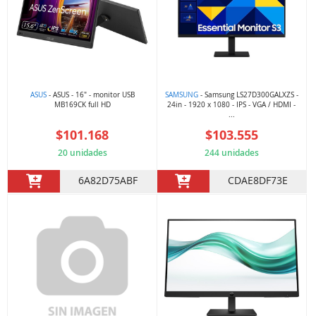
ASUS
- ASUS - 16" - monitor USB
SAMSUNG
- Samsung LS27D300GALXZS -
MB169CK full HD
24in - 1920 x 1080 - IPS - VGA / HDMI -
...
$101.168
$103.555
20 unidades
244 unidades
6A82D75ABF
CDAE8DF73E