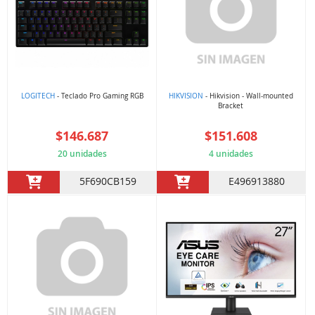
LOGITECH
- Teclado Pro Gaming RGB
HIKVISION
- Hikvision - Wall-mounted
Bracket
$146.687
$151.608
20 unidades
4 unidades
5F690CB159
E496913880