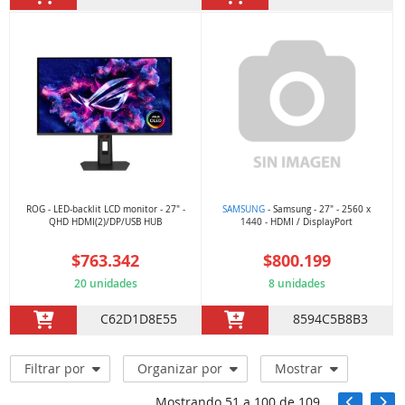
ROG - LED-backlit LCD monitor - 27" -
SAMSUNG
- Samsung - 27" - 2560 x
QHD HDMI(2)/DP/USB HUB
1440 - HDMI / DisplayPort
$763.342
$800.199
20 unidades
8 unidades
C62D1D8E55
8594C5B8B3
Filtrar por
Organizar por
Mostrar
Mostrando
51
a
100
de
109