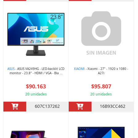
ASUS
- ASUS VA249HG - LED-backlit LCD
XIAOMI
- Xiaomi - 27" - 1920 x 1080 -
monitor - 23.8" - HDMI / VGA - Bla ...
A27i
$90.163
$95.807
20 unidades
20 unidades
607C137262
16B93CC462