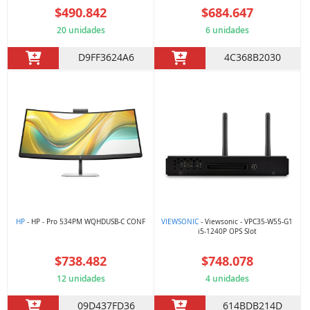
$490.842
$684.647
20 unidades
6 unidades
D9FF3624A6
4C368B2030
HP
- HP - Pro 534PM WQHDUSB-C CONF
VIEWSONIC
- Viewsonic - VPC35-W55-G1
i5-1240P OPS Slot
$738.482
$748.078
12 unidades
4 unidades
09D437FD36
614BDB214D