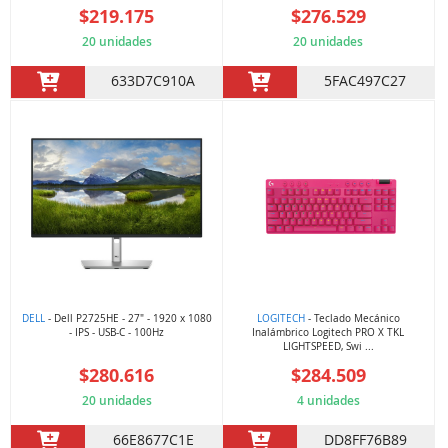
$219.175
$276.529
20 unidades
20 unidades
633D7C910A
5FAC497C27
DELL
- Dell P2725HE - 27" - 1920 x 1080
LOGITECH
- Teclado Mecánico
- IPS - USB-C - 100Hz
Inalámbrico Logitech PRO X TKL
LIGHTSPEED, Swi ...
$280.616
$284.509
20 unidades
4 unidades
66E8677C1E
DD8FF76B89