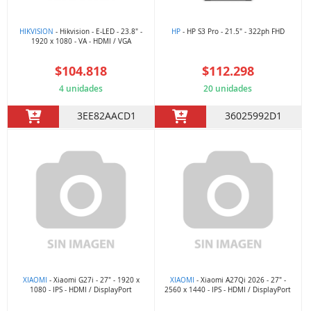
HIKVISION
- Hikvision - E-LED - 23.8" -
HP
- HP S3 Pro - 21.5" - 322ph FHD
1920 x 1080 - VA - HDMI / VGA
$104.818
$112.298
4 unidades
20 unidades
3EE82AACD1
36025992D1
XIAOMI
- Xiaomi G27i - 27" - 1920 x
XIAOMI
- Xiaomi A27Qi 2026 - 27" -
1080 - IPS - HDMI / DisplayPort
2560 x 1440 - IPS - HDMI / DisplayPort