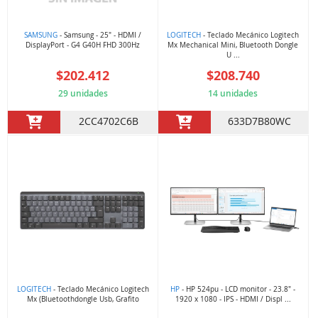
SAMSUNG
- Samsung - 25" - HDMI /
LOGITECH
- Teclado Mecánico Logitech
DisplayPort - G4 G40H FHD 300Hz
Mx Mechanical Mini, Bluetooth Dongle
U ...
$202.412
$208.740
29 unidades
14 unidades
2CC4702C6B
633D7B80WC
LOGITECH
- Teclado Mecánico Logitech
HP
- HP 524pu - LCD monitor - 23.8" -
Mx (Bluetoothdongle Usb, Grafito
1920 x 1080 - IPS - HDMI / Displ ...