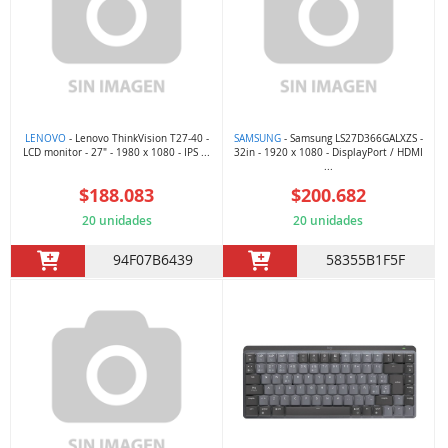
LENOVO
- Lenovo ThinkVision T27-40 -
SAMSUNG
- Samsung LS27D366GALXZS -
LCD monitor - 27" - 1980 x 1080 - IPS ...
32in - 1920 x 1080 - DisplayPort / HDMI
...
$188.083
$200.682
20 unidades
20 unidades
94F07B6439
58355B1F5F