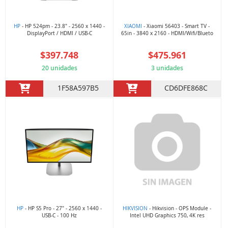
HP
- HP 524pm - 23.8" - 2560 x 1440 -
XIAOMI
- Xiaomi 56403 - Smart TV -
DisplayPort / HDMI / USB-C
65in - 3840 x 2160 - HDMI/Wifi/Blueto
$397.748
$475.961
20 unidades
3 unidades
1F58A597B5
CD6DFE868C
HP
- HP S5 Pro - 27" - 2560 x 1440 -
HIKVISION
- Hikvision - OPS Module -
USB-C - 100 Hz
Intel UHD Graphics 750, 4K res