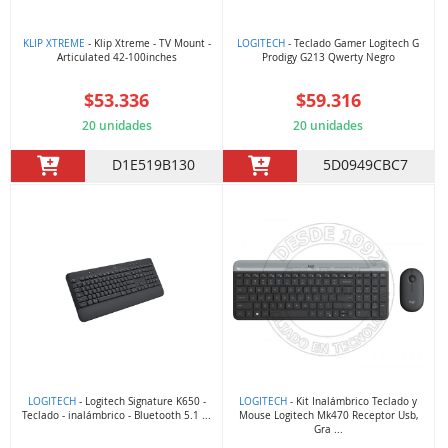
KLIP XTREME
- Klip Xtreme - TV Mount -
LOGITECH
- Teclado Gamer Logitech G
Articulated 42-100inches
Prodigy G213 Qwerty Negro
$53.336
$59.316
20 unidades
20 unidades
D1E519B130
5D0949CBC7
LOGITECH
- Logitech Signature K650 -
LOGITECH
- Kit Inalámbrico Teclado y
Teclado - inalámbrico - Bluetooth 5.1 ...
Mouse Logitech Mk470 Receptor Usb,
Gra ...