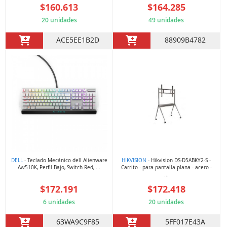
$160.613
$164.285
20 unidades
49 unidades
ACE5EE1B2D
88909B4782
DELL
- Teclado Mecánico dell Alienware
HIKVISION
- Hikvision DS-D5ABKY2-S -
Aw510K, Perfil Bajo, Switch Red, ...
Carrito - para pantalla plana - acero -
...
$172.191
$172.418
6 unidades
20 unidades
63WA9C9F85
5FF017E43A