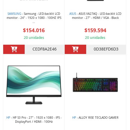
SAMSUNG
- Samsung - LED-backlit LCD
ASUS
- ASUS VA27AQ - LED-backlit LCD
monitor - 24" - 1920 x 1080 - 100HZ IPS
monitor - 27" - HDMI / VGA - Black
...
$154.016
$159.594
20 unidades
20 unidades
CEDF8A2E46
0D38EFD6D3
HP
- HP S3 Pro - 27" - 1920 x 1080 - IPS -
HP
- ALLOY RISE TECLADO GAMER
DisplayPort / HDMI - 100Hz