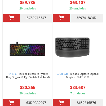
$59.786
$63.107
20 unidades
20 unidades
BC30C13547
5E9741BC4D
HYPERX
- Teclado Mecánico Hyperx
LOGITECH
- Teclado Logitech Español
Alloy Origins 60 Rgb, Switch Red, Anti-G
Graphite 920012278
...
$80.266
$83.687
20 unidades
7 unidades
63D2CA9097
36E9616B76