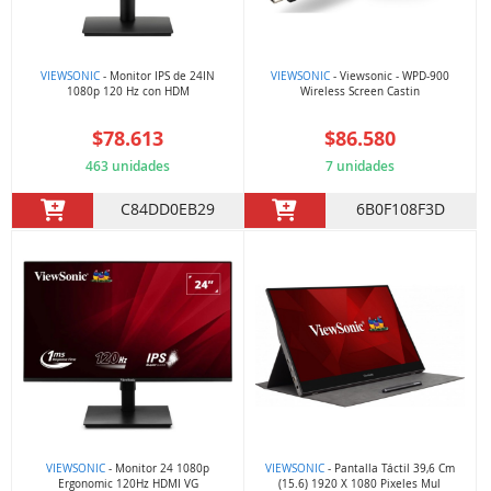
VIEWSONIC
- Monitor IPS de 24IN
VIEWSONIC
- Viewsonic - WPD-900
1080p 120 Hz con HDM
Wireless Screen Castin
$78.613
$86.580
463 unidades
7 unidades
C84DD0EB29
6B0F108F3D
VIEWSONIC
- Monitor 24 1080p
VIEWSONIC
- Pantalla Táctil 39,6 Cm
Ergonomic 120Hz HDMI VG
(15.6) 1920 X 1080 Pixeles Mul