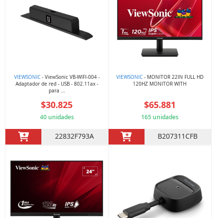
VIEWSONIC
- ViewSonic VB-WIFI-004 -
VIEWSONIC
- MONITOR 22IN FULL HD
Adaptador de red - USB - 802.11ax -
120HZ MONITOR WITH
para ...
$30.825
$65.881
40 unidades
165 unidades
22832F793A
B207311CFB