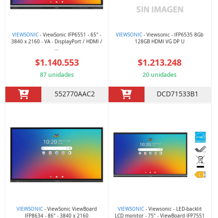
VIEWSONIC
- ViewSonic IFP6551 - 65" -
VIEWSONIC
- Viewsonic - IFP6535 8Gb
3840 x 2160 - VA - DisplayPort / HDMI /
128GB HDMI VG DP U
...
$1.140.553
$1.213.248
87 unidades
20 unidades
552770AAC2
DCD71533B1
VIEWSONIC
- ViewSonic ViewBoard
VIEWSONIC
- Viewsonic - LED-backlit
IFP8634 - 86" - 3840 x 2160
LCD monitor - 75" - ViewBoard IFP7551