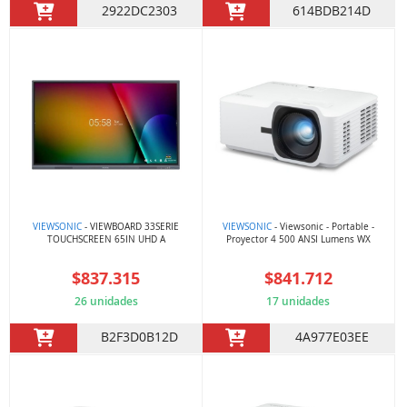
2922DC2303
614BDB214D
VIEWSONIC
- VIEWBOARD 33SERIE
VIEWSONIC
- Viewsonic - Portable -
TOUCHSCREEN 65IN UHD A
Proyector 4 500 ANSI Lumens WX
$837.315
$841.712
26 unidades
17 unidades
B2F3D0B12D
4A977E03EE