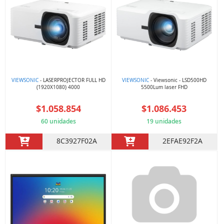
VIEWSONIC
- LASERPROJECTOR FULL HD
VIEWSONIC
- Viewsonic - LSD500HD
(1920X1080) 4000
5500Lum laser FHD
$1.058.854
$1.086.453
60 unidades
19 unidades
8C3927F02A
2EFAE92F2A