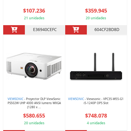
$107.236
$359.945
21 unidades
20 unidades
E36940CEFC
604CF2BD8D
VIEWSONIC
- Proyector DLP ViewSonic
VIEWSONIC
- Viewsonic - VPC35-W55-G1
PS502W UHP 4000 ANSI lumens WXGA
i5-1240P OPS Slot
(1280 x ...
$580.655
$748.078
20 unidades
4 unidades