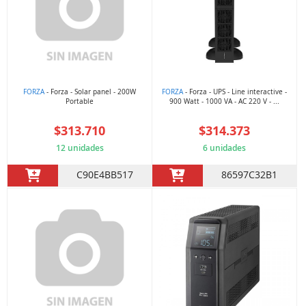
FORZA
- Forza - Solar panel - 200W
FORZA
- Forza - UPS - Line interactive -
Portable
900 Watt - 1000 VA - AC 220 V - ...
$313.710
$314.373
12 unidades
6 unidades
C90E4BB517
86597C32B1