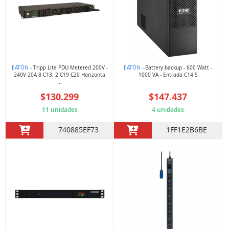
EATON
- Tripp Lite PDU Metered 200V -
EATON
- Battery backup - 600 Watt -
240V 20A 8 C13; 2 C19 C20 Horizonta
1000 VA - Entrada C14 S
...
$130.299
$147.437
11 unidades
4 unidades
740885EF73
1FF1E2B6BE