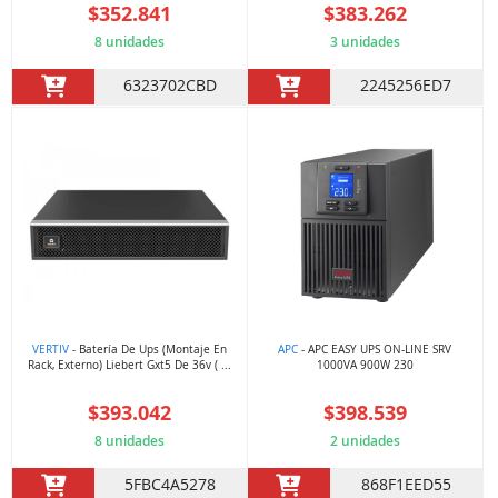
$352.841
$383.262
8 unidades
3 unidades
6323702CBD
2245256ED7
VERTIV
- Batería De Ups (Montaje En
APC
- APC EASY UPS ON-LINE SRV
Rack, Externo) Liebert Gxt5 De 36v ( ...
1000VA 900W 230
$393.042
$398.539
8 unidades
2 unidades
5FBC4A5278
868F1EED55