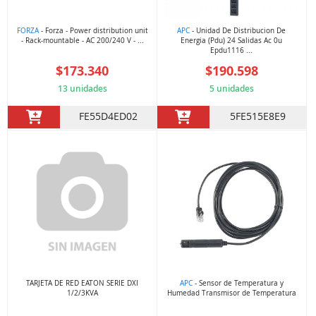
FORZA
- Forza - Power distribution unit
APC
- Unidad De Distribucion De
- Rack-mountable - AC 200/240 V - ...
Energia (Pdu) 24 Salidas Ac 0u
Epdu1116 ...
$173.340
$190.598
13 unidades
5 unidades
FE55D4ED02
5FE515E8E9
TARJETA DE RED EATON SERIE DXI
APC
- Sensor de Temperatura y
1/2/3KVA
Humedad Transmisor de Temperatura