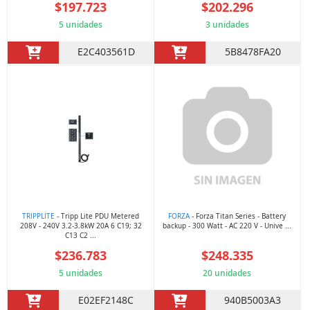
$197.723
$202.296
5 unidades
3 unidades
E2C403561D
5B8478FA20
TRIPPLITE
- Tripp Lite PDU Metered
FORZA
- Forza Titan Series - Battery
208V - 240V 3.2-3.8kW 20A 6 C19; 32
backup - 300 Watt - AC 220 V - Unive ...
C13 C2 ...
$236.783
$248.335
5 unidades
20 unidades
E02EF2148C
940B5003A3