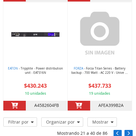
EATON
- Tripplite - Power distribution
FORZA
- Forza Titan Series - Battery
unit - EATS16N
backup - 700 Watt - AC 220 V - Unive ...
$430.243
$437.733
10 unidades
19 unidades
A4582604FB
AFEA399B2A
Filtrar por
Organizar por
Mostrar
Mostrando
21
a
40
de
86