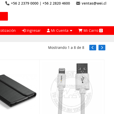
+56 2 2379 0000 | +56 2 2820 4600
ventas@wei.cl
Cotización
Ingresar
Mi Cuenta
Mi Carro
0
Mostrando
1
a
8
de
8