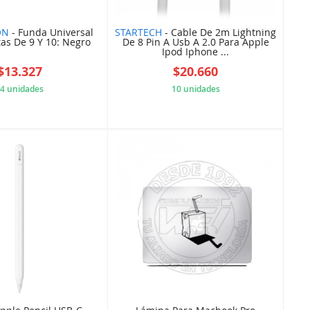
ON
- Funda Universal
STARTECH
- Cable De 2m Lightning
tas De 9 Y 10: Negro
De 8 Pin A Usb A 2.0 Para Apple
Ipod Iphone ...
$13.327
$20.660
4 unidades
10 unidades
61D6FC6D0W
5B84F116A0