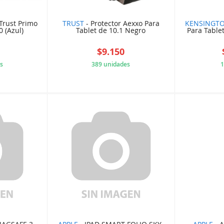
Trust Primo
TRUST
- Protector Aexxo Para
KENSINGT
0 (Azul)
Tablet de 10.1 Negro
Para Table
$9.150
s
389 unidades
1
54D3W19
6125526FA3