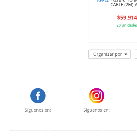
APPLE
- USB-C TO 
CABLE (2M)-
$59.91
20 unidade
50A
Organizar por
Síguenos en:
Síguenos en: