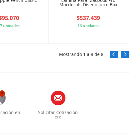
pple Pencil USB-C
Lámina Para Macbook Pro
Macdecals Diseno Juice Box
$95.070
$537.439
7 unidades
16 unidades
B17C1853E5
5E18E54A3B
Mostrando
1
a
8
de
8
cación en:
Solicitar Cotización
en: