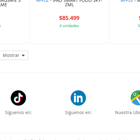
MAGSAFE 3
APPLE
- IPAD SMART FOLIO SKY-
APPLE
- A
AME
ZML
4
$85.499
s
4 unidades
5
4148EDF
AE29EFBD95
Mostrar
Síguenos en:
Síguenos en:
Nuestra Ubi