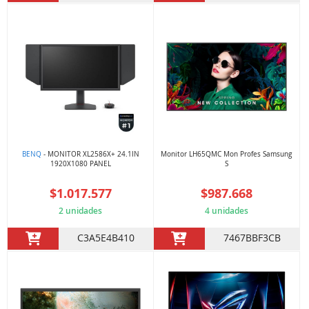
BENQ
- MONITOR XL2586X+ 24.1IN
Monitor LH65QMC Mon Profes Samsung
1920X1080 PANEL
S
$1.017.577
$987.668
2 unidades
4 unidades
C3A5E4B410
7467BBF3CB