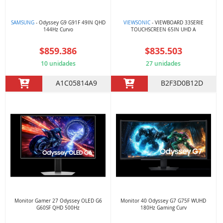
SAMSUNG
- Odyssey G9 G91F 49IN QHD
VIEWSONIC
- VIEWBOARD 33SERIE
144Hz Curvo
TOUCHSCREEN 65IN UHD A
$859.386
$835.503
10 unidades
27 unidades
A1C05814A9
B2F3D0B12D
Monitor Gamer 27 Odyssey OLED G6
Monitor 40 Odyssey G7 G75F WUHD
G60SF QHD 500Hz
180Hz Gaming Curv