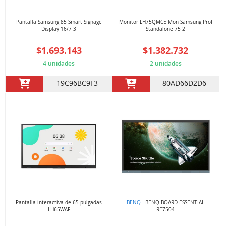
Pantalla Samsung 85 Smart Signage
Monitor LH75QMCE Mon Samsung Prof
Display 16/7 3
Standalone 75 2
$1.693.143
$1.382.732
4 unidades
2 unidades
19C96BC9F3
80AD66D2D6
Pantalla interactiva de 65 pulgadas
BENQ
- BENQ BOARD ESSENTIAL
LH65WAF
RE7504