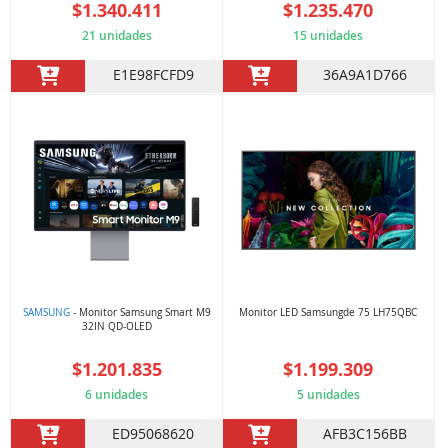
$1.340.411
$1.235.470
21 unidades
15 unidades
E1E98FCFD9
36A9A1D766
SAMSUNG
- Monitor Samsung Smart M9
Monitor LED Samsungde 75 LH75QBC
32IN QD-OLED
$1.201.835
$1.199.309
6 unidades
5 unidades
ED95068620
AFB3C156BB