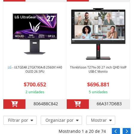
LG
- ULTGEAR 27GX790A-B 2560X1440
ThinkVision T27hv-30 27 inch QHD VoIP
OLED 26.5PU
USB-C Monito
$700.652
$696.881
2 unidades
5 unidades
8064B8C842
66A317D6B3
Filtrar por
Organizar por
Mostrar
Mostrando
1
a
20
de
74