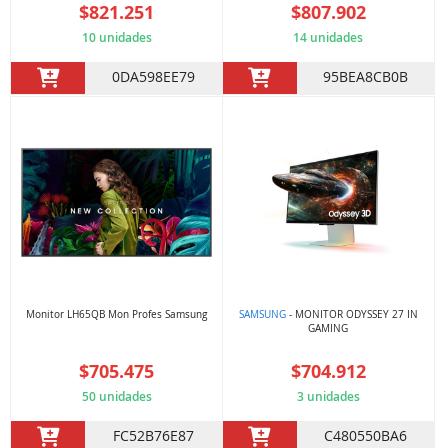
$821.251
$807.902
10 unidades
14 unidades
0DA598EE79
95BEA8CB0B
Monitor LH65QB Mon Profes Samsung
SAMSUNG
- MONITOR ODYSSEY 27 IN
GAMING
$705.475
$704.912
50 unidades
3 unidades
FC52B76E87
C480550BA6