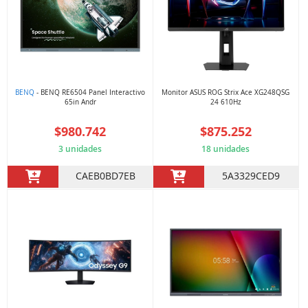
BENQ
- BENQ RE6504 Panel Interactivo
Monitor ASUS ROG Strix Ace XG248QSG
65in Andr
24 610Hz
$980.742
$875.252
3 unidades
18 unidades
CAEB0BD7EB
5A3329CED9