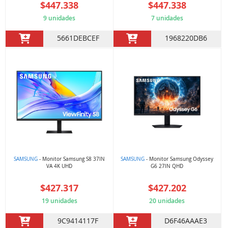
$447.338
$447.338
9 unidades
7 unidades
5661DEBCEF
1968220DB6
SAMSUNG
- Monitor Samsung S8 37IN
SAMSUNG
- Monitor Samsung Odyssey
VA 4K UHD
G6 27IN QHD
$427.317
$427.202
19 unidades
20 unidades
9C9414117F
D6F46AAAE3