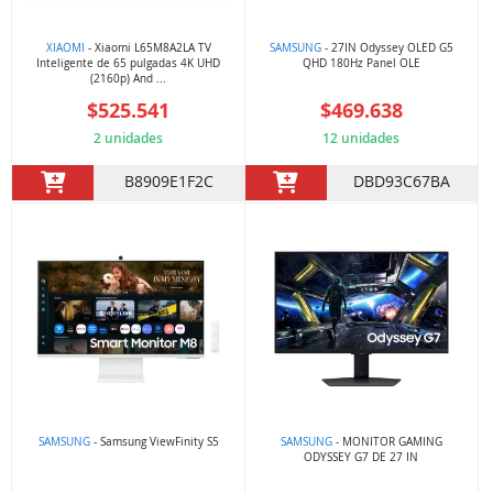
XIAOMI
- Xiaomi L65M8A2LA TV
SAMSUNG
- 27IN Odyssey OLED G5
Inteligente de 65 pulgadas 4K UHD
QHD 180Hz Panel OLE
(2160p) And ...
$525.541
$469.638
2 unidades
12 unidades
B8909E1F2C
DBD93C67BA
SAMSUNG
- Samsung ViewFinity S5
SAMSUNG
- MONITOR GAMING
ODYSSEY G7 DE 27 IN