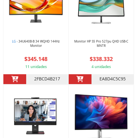
LG
- 34U640B-B 34 WQHD 144Hz
Monitor HP S5 Pro 527pu QHD USB-C
Monitor
MNTR
$345.148
$338.332
11 unidades
4 unidades
2FBCD4B217
EA8D4C5C95