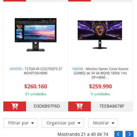
LENOVO
- T27QD-40 C25270QT0 27
XIAOMI
- Monitor Gamer Curvo Xiaomi
MONITOR-HDMI
G34WQi de 34 VA WQHD 180Hz 1ms
DP+HDMI ...
$260.160
$259.990
31 unidades
5 unidades
D3D6B97F6D
7EEBA8678F
Filtrar por
Organizar por
Mostrar
Mostrando
21
a
40
de
74