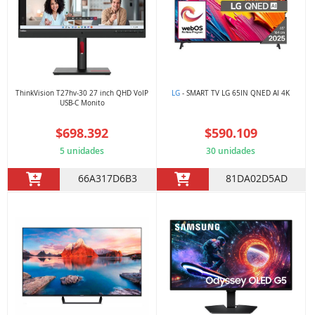
ThinkVision T27hv-30 27 inch QHD VoIP
LG
- SMART TV LG 65IN QNED AI 4K
USB-C Monito
$698.392
$590.109
5 unidades
30 unidades
66A317D6B3
81DA02D5AD