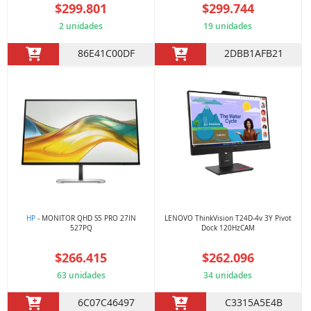
$299.801
$299.744
2 unidades
19 unidades
86E41C00DF
2DBB1AFB21
HP
- MONITOR QHD S5 PRO 27IN
LENOVO ThinkVision T24D-4v 3Y Pivot
527PQ
Dock 120HzCAM
$266.415
$262.096
63 unidades
34 unidades
6C07C46497
C3315A5E4B