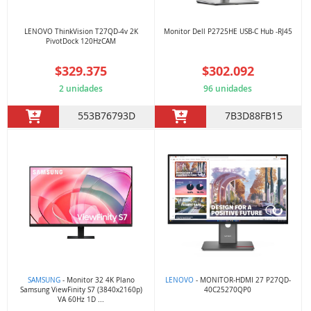
LENOVO ThinkVision T27QD-4v 2K
Monitor Dell P2725HE USB-C Hub -RJ45
PivotDock 120HzCAM
$329.375
$302.092
2 unidades
96 unidades
553B76793D
7B3D88FB15
SAMSUNG
- Monitor 32 4K Plano
LENOVO
- MONITOR-HDMI 27 P27QD-
Samsung ViewFinity S7 (3840x2160p)
40C25270QP0
VA 60Hz 1D ...