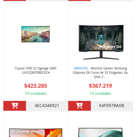
Crystal UHD 32 Signage QMC
SAMSUNG
- Monitor Gamer Samsung
LH32QMCEBGCXZA
Odyssey G6 Curvo de 32 Pulgadas, Va,
Qhd, 2 ...
$423.285
$367.219
73 unidades
13 unidades
4EC4346921
64F097BA0B