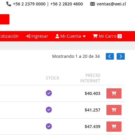
+56 2 2379 0000 | +56 2 2820 4600
ventas@wei.cl
Cotización
Ingresar
Mi Cuenta
Mi Carro
0
Mostrando
1
a
20
de
34
PRECIO
STOCK
INTERNET
$40.403
$41.257
$47.439