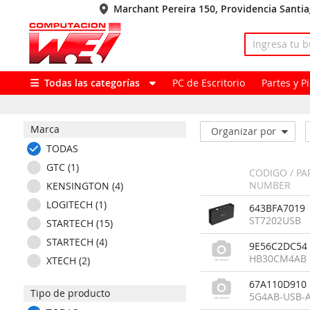
Marchant Pereira 150, Providencia Santi
Todas las categorías
PC de Escritorio
Partes y 
Marca
Organizar por
TODAS
GTC (1)
CODIGO / PA
NUMBER
KENSINGTON (4)
LOGITECH (1)
643BFA7019
ST7202USB
STARTECH (15)
STARTECH (4)
9E56C2DC54
HB30CM4AB
XTECH (2)
67A110D910
Tipo de producto
5G4AB-USB-