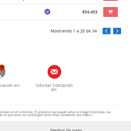
$54.453
Mostrando
1
a
20
de
34
cación en:
Solicitar Cotización
en:
misiones en el contenido. El producto real puede variar la imagen mostrada. Las
de un ejecutivo, no constituyen venta final, solamente una orden )
Medios de pago