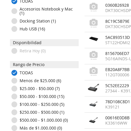
TODAS
0360B26928
Accesorios Notebook y Mac
DKT30CHSD
(1)
Docking Station (1)
8C19C5B79E
DKT30CHSD
Hub USB (16)
5AC893513D
Disponibilidad
ST122HDMI2
Retira Hoy (0)
8156706ED7
5G16AINDS-
Rango de Precio
EB20A8F7BB
TODAS
112GT00006
Menos de $25.000 (6)
5C52EE2229
$25.000 - $50.000 (7)
27344 - K391
$50.000 - $100.000 (15)
78D108C8D1
$100.000 - $250.000 (5)
K39121
$250.000 - $500.000 (1)
00616E0D8B
$500.000 - $1.000.000 (0)
K33616WW
Más de $1.000.000 (0)