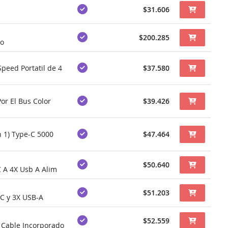
$31.606
$200.285
no
peed Portatil de 4
$37.580
or El Bus Color
$39.426
 1) Type-C 5000
$47.464
$50.640
 A 4X Usb A Alim
$51.203
-C y 3X USB-A
$52.559
n Cable Incorporado