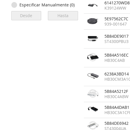
6141270WD8
Especificar Manualmente (0)
K39124WW
5E97562C7C
939-001647
5B84DE9017
ST4300PBU3
5B84A516EC
HB30C4AB
6238A3BD14
HB30CM3A1
5B84A5212F
HB30C4ABW
5B84A4DAB1
HB30C3A1CF
5B84DE6942
ST43004UA