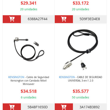
$29.341
$33.172
20 unidades
20 unidades
6388A27F44
5D9F3ED4E8
KENSINGTON
- Cable de Seguridad
KENSINGTON
- CABLE DE SEGURIDAD
Kensington con Candado Móvil
UNIVERSAL 3-en-1 2.0
Minisaver
$34.518
$35.577
6 unidades
50 unidades
5B48F1650D
3A174B3892