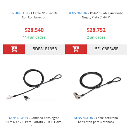
KENSINGTON
- A Cable N17 For Dell
KENSINGTON
- K64615 Cable Antirrobo
Con Combinacion
Negro, Plata 2, 44 M
$28.540
$28.752
114 unidades
2 unidades
5DE81E135B
5E1C8EF45E
KENSINGTON
- Candado Kensington
KENSINGTON
- Cable Antirrobo
Slim N17 2.0 Para Portatil 2 En 1, Llave,
Kensinton para Notebook
1. ...