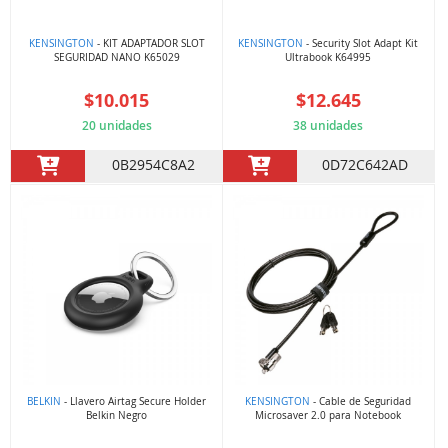
KENSINGTON
- KIT ADAPTADOR SLOT
KENSINGTON
- Security Slot Adapt Kit
SEGURIDAD NANO K65029
Ultrabook K64995
$10.015
$12.645
20 unidades
38 unidades
0B2954C8A2
0D72C642AD
BELKIN
- Llavero Airtag Secure Holder
KENSINGTON
- Cable de Seguridad
Belkin Negro
Microsaver 2.0 para Notebook