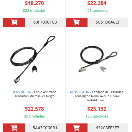
$18.270
$22.284
822 unidades
451 unidades
60F70001C3
5C51D6A8EF
KENSINGTON
- Cable Antirrobo
KENSINGTON
- Candado de Seguridad
Kensinton Microsaver Negro
Kensington NanoSaver 2.0 para
Portátil, Con ...
$22.578
$25.132
20 unidades
180 unidades
5A43CC0EB1
632C3FE3E7