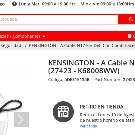
ago
Lun y Mar: 09:00 a 19:00Hrs | Mie a Vie 09:00 a 18:00Hrs
Piezas / Componentes
 Seguridad
/
KENSINGTON - A Cable N17 For Dell Con Combinaci
KENSINGTON - A Cable N
(27423 - K68008WW)
Código:
5DE81E135B
| Part Number:
2742
RETIRO EN TIENDA
Retira el Lunes 10 de Agost
de nuestro horario de aten
Ver tienda