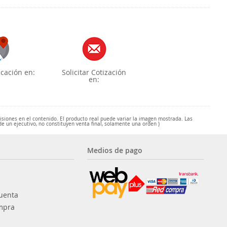
cación en:
Solicitar Cotización
en:
misiones en el contenido. El producto real puede variar la imagen mostrada. Las
de un ejecutivo, no constituyen venta final, solamente una orden )
Medios de pago
uenta
mpra