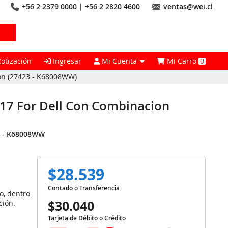
+56 2 2379 0000 | +56 2 2820 4600
ventas@wei.cl
Cotización
Ingresar
Mi Cuenta
Mi Carro
0
on (27423 - K68008WW)
17 For Dell Con Combinacion
3 - K68008WW
$28.539
Contado o Transferencia
o, dentro
$30.040
ción.
Tarjeta de Débito o Crédito