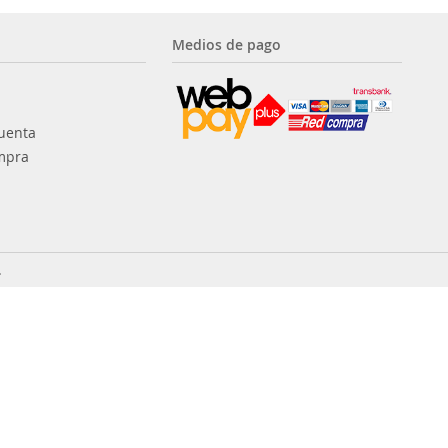
Medios de pago
uenta
mpra
.