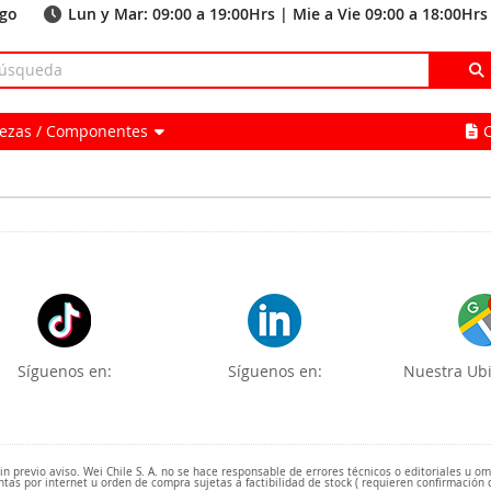
ago
Lun y Mar: 09:00 a 19:00Hrs | Mie a Vie 09:00 a 18:00Hrs
Piezas / Componentes
Síguenos en:
Síguenos en:
Nuestra Ubi
 previo aviso. Wei Chile S. A. no se hace responsable de errores técnicos o editoriales u o
ntas por internet u orden de compra sujetas a factibilidad de stock ( requieren confirmación 