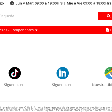
ago
Lun y Mar: 09:00 a 19:00Hrs | Mie a Vie 09:00 a 18:00Hrs
Piezas / Componentes
Síguenos en:
Síguenos en:
Nuestra Ubi
 previo aviso. Wei Chile S. A. no se hace responsable de errores técnicos o editoriales u o
ntas por internet u orden de compra sujetas a factibilidad de stock ( requieren confirmación 