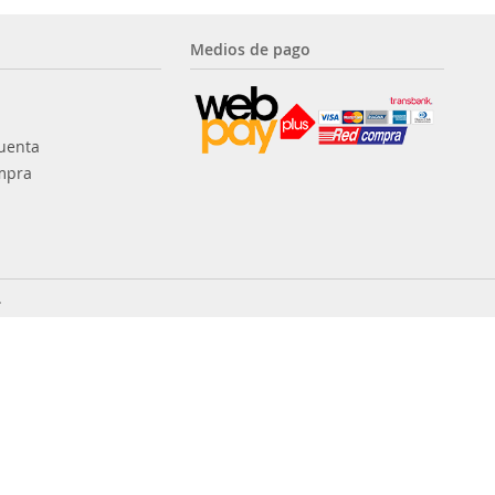
Medios de pago
uenta
mpra
.