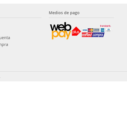
Medios de pago
uenta
mpra
.