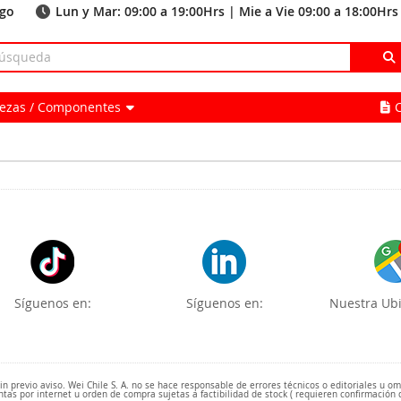
ago
Lun y Mar: 09:00 a 19:00Hrs | Mie a Vie 09:00 a 18:00Hrs
Piezas / Componentes
Síguenos en:
Síguenos en:
Nuestra Ubi
 previo aviso. Wei Chile S. A. no se hace responsable de errores técnicos o editoriales u o
ntas por internet u orden de compra sujetas a factibilidad de stock ( requieren confirmación 