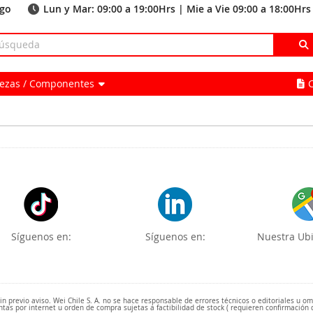
ago
Lun y Mar: 09:00 a 19:00Hrs | Mie a Vie 09:00 a 18:00Hrs
Piezas / Componentes
Síguenos en:
Síguenos en:
Nuestra Ubi
 previo aviso. Wei Chile S. A. no se hace responsable de errores técnicos o editoriales u o
ntas por internet u orden de compra sujetas a factibilidad de stock ( requieren confirmación 