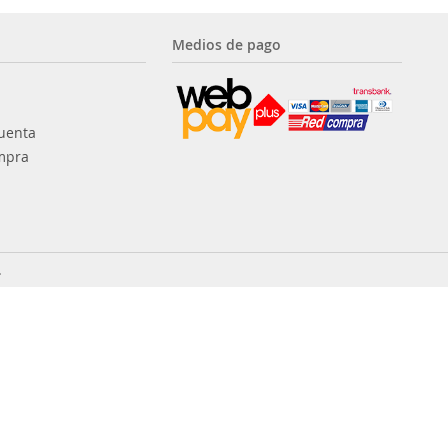
Medios de pago
uenta
mpra
.