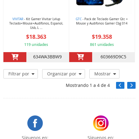
VIVITAR
- Kit Gamer Vivitar Lvlup
GTC
- Pack de Teclado Gamer Gtc +
Teclado+Mouse+Audífonos, Espanol,
Mouse y Audifonos Gamer Cbg 014
Usb, L ...
$18.363
$19.358
119 unidades
861 unidades
634WA3BBW9
603669D9C5
Filtrar por
Organizar por
Mostrar
Mostrando
1
a
4
de
4
Síguenos en:
Síguenos en: