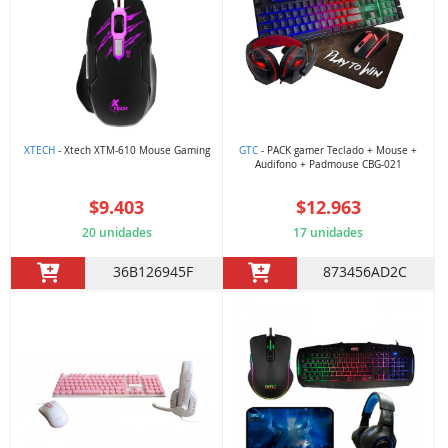
XTECH
- Xtech XTM-610 Mouse Gaming
GTC
- PACK gamer Teclado + Mouse +
Audifono + Padmouse CBG-021
$9.403
$12.963
20 unidades
17 unidades
36B126945F
873456AD2C