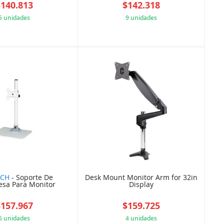
$140.813
$142.318
5 unidades
9 unidades
5B84A0F70C
7AD328C8E8
ECH
- Soporte De
Desk Mount Monitor Arm for 32in
sa Para Monitor
Display
$157.967
$159.725
6 unidades
4 unidades