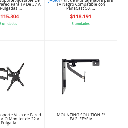
Soporte Ajustable De
JABRA
- Kit de Montaje Jabra para
ared Para Tv De 37 A
TV Negro Compatible con
Pulgadas ...
PanaCast 50, ...
$115.304
$118.191
2 unidades
3 unidades
5B84A122EA
9F456ADA88
Soporte Vesa de Pared
MOUNTING SOLUTION F/
sor O Monitor de 22 A
EAGLEEYEIV
 Pulgada ...