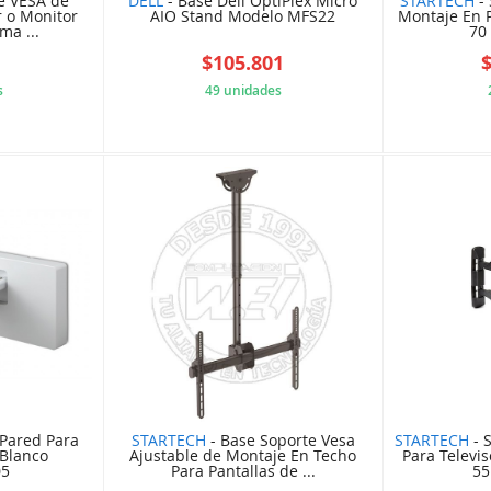
e VESA de
DELL
- Base Dell OptiPlex Micro
STARTECH
- 
r o Monitor
AIO Stand Modelo MFS22
Montaje En P
ma ...
70 
1
$105.801
s
49 unidades
BB5A777
F8084F8EF1
 Pared Para
STARTECH
- Base Soporte Vesa
STARTECH
- 
 Blanco
Ajustable de Montaje En Techo
Para Televi
05
Para Pantallas de ...
55