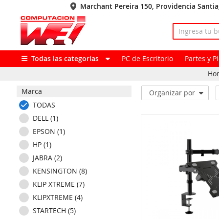
Marchant Pereira 150, Providencia Santi
Todas las categorías
PC de Escritorio
Partes y 
Ho
Marca
Organizar por
TODAS
DELL (1)
EPSON (1)
HP (1)
JABRA (2)
KENSINGTON (8)
KLIP XTREME (7)
KLIPXTREME (4)
STARTECH (5)