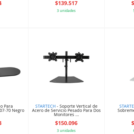
4
$139.517
3 unidades
CF442B0
5B84A0EB96
io Para
STARTECH
- Soporte Vertical de
START
207-70 Negro
Acero de Servicio Pesado Para Dos
Sobreme
Monitores ...
3
$150.096
3 unidades