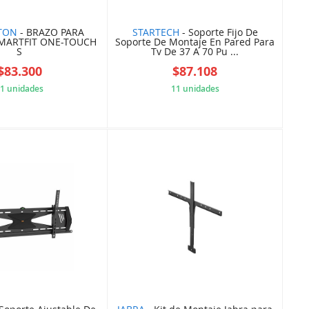
TON
- BRAZO PARA
STARTECH
- Soporte Fijo De
MARTFIT ONE-TOUCH
Soporte De Montaje En Pared Para
S
Tv De 37 A 70 Pu ...
$83.300
$87.108
1 unidades
11 unidades
5CB7F7127B
5B84A114AB