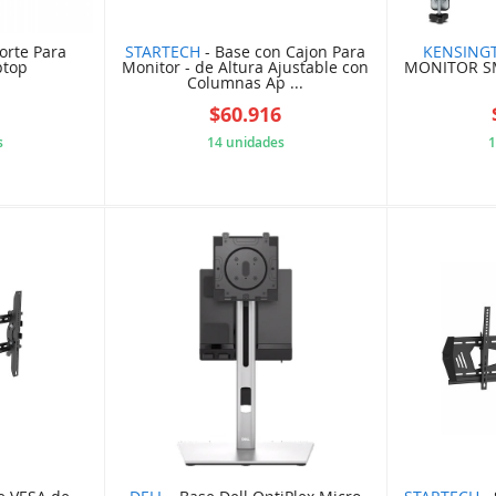
orte Para
STARTECH
- Base con Cajon Para
KENSING
ptop
Monitor - de Altura Ajustable con
MONITOR S
Columnas Ap ...
0
$60.916
s
14 unidades
1
C748756
5B84C10F12