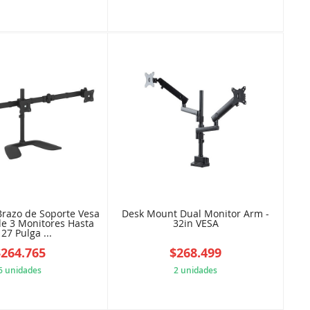
5B847A9884
9DAB135CA4
Brazo de Soporte Vesa
Desk Mount Dual Monitor Arm -
de 3 Monitores Hasta
32in VESA
 27 Pulga ...
$264.765
$268.499
6 unidades
2 unidades
61DWWABCB5
8AA4ACFBEF