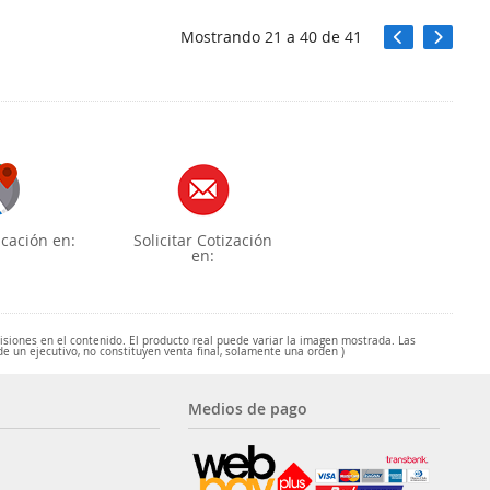
Mostrando
21
a
40
de
41
cación en:
Solicitar Cotización
en:
misiones en el contenido. El producto real puede variar la imagen mostrada. Las
de un ejecutivo, no constituyen venta final, solamente una orden )
Medios de pago