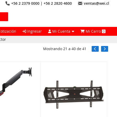
+56 2 2379 0000 | +56 2 2820 4600
ventas@wei.cl
Cotización
Ingresar
Mi Cuenta
Mi Carro
0
ctor
Mostrando
21
a
40
de
41