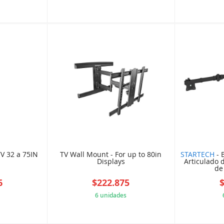
7048CAD
5B847A11A8
V 32 a 75IN
TV Wall Mount - For up to 80in
STARTECH
- 
Displays
Articulado 
de
6
$222.875
6 unidades
8747379
939D042039