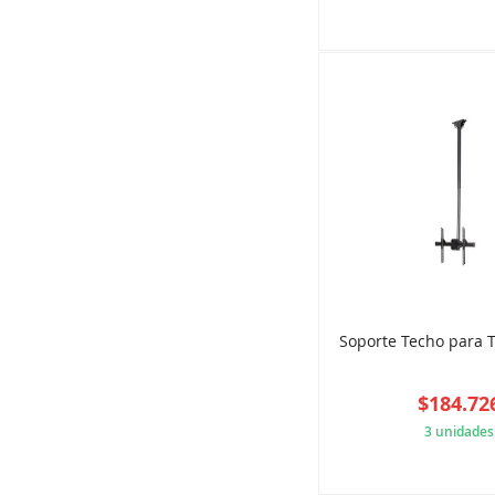
61D
Soporte Techo para T
$184.72
3 unidades
54A