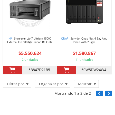
HP
- Storeever Lto-7 Ultrium 15000
QNAP
- Servidor Qnap Nas 6-Bay Amd
External Lto 6000gb Unidad De Cinta
Ryzen With 2.5gbe
$5.550.624
$1.580.867
2 unidades
11 unidades
5B847D21B5
60W5DW24W4
Filtrar por
Organizar por
Mostrar
Mostrando
1
a
2
de
2