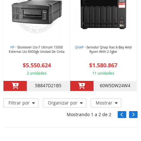
HP
- Storeever Lto-7 Ultrium 15000
QNAP
- Servidor Qnap Nas 6-Bay Amd
External Lto 6000gb Unidad De Cinta
Ryzen With 2.5gbe
$5.550.624
$1.580.867
2 unidades
11 unidades
5B847D21B5
60W5DW24W4
Filtrar por
Organizar por
Mostrar
Mostrando
1
a
2
de
2