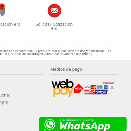
cación en:
Solicitar Cotización
en:
misiones en el contenido. El producto real puede variar la imagen mostrada. Las
de un ejecutivo, no constituyen venta final, solamente una orden )
Medios de pago
uenta
mpra