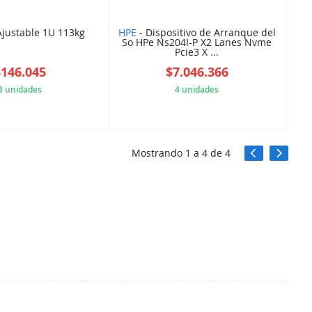
justable 1U 113kg
HPE
- Dispositivo de Arranque del
So HPe Ns204I-P X2 Lanes Nvme
Pcie3 X ...
$146.045
$7.046.366
8 unidades
4 unidades
7D178BE238
64380D5130
Mostrando
1
a
4
de
4