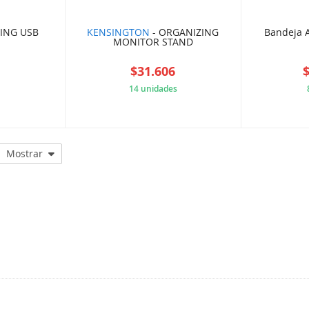
ING USB
KENSINGTON
- ORGANIZING
Bandeja A
MONITOR STAND
7
$31.606
14 unidades
298DFF5
F6C574D621
Mostrar