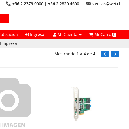
+56 2 2379 0000 | +56 2 2820 4600
ventas@wei.cl
Cotización
Ingresar
Mi Cuenta
Mi Carro
0
n Empresa
Mostrando
1
a
4
de
4