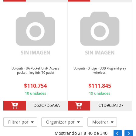
Ubiquiti - UA-Pocket UniFi Access
Ubiquiti - Bridge - UDB Plug-and-play
pocket - key fob (10-pack)
wireless
$110.754
$111.845
10 unidades
19 unidades
D62C7D5A9A
C1D963AF27
Filtrar por
Organizar por
Mostrar
Mostrando
21
a
40
de
340