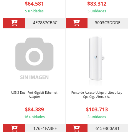
$64.581
$83.312
5 unidades
5 unidades
4E7887CB5C
5003C3DDDE
USB 3 Dual Port Gigabit Ethernet
Punto de Acceso Ubiquiti Liteap Lap
Adapter
Gps Gige Airmax Ac
$84.389
$103.713
16 unidades
3 unidades
176E1FA3EE
615F3C0AB1