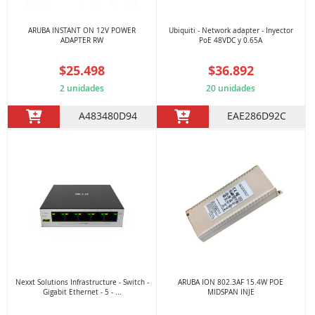
ARUBA INSTANT ON 12V POWER
Ubiquiti - Network adapter - Inyector
ADAPTER RW
PoE 48VDC y 0.65A
$25.498
$36.892
2 unidades
20 unidades
A483480D94
EAE286D92C
Nexxt Solutions Infrastructure - Switch -
ARUBA ION 802.3AF 15.4W POE
Gigabit Ethernet - 5 - ...
MIDSPAN INJE