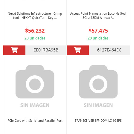
Nexxt Solutions Infrastructure - Crimp
Access Point Nanostation Loco Ns-5Acl
tool - NEXXT QuickTerm Key ...
5Ghz 13Dbi Airmax Ac
$56.232
$57.475
20 unidades
20 unidades
EE017BA95B
6127E464EC
PCIe Card with Serial and Parallel Port
TRANSCEIVER SFP DDM LC 1GBPS