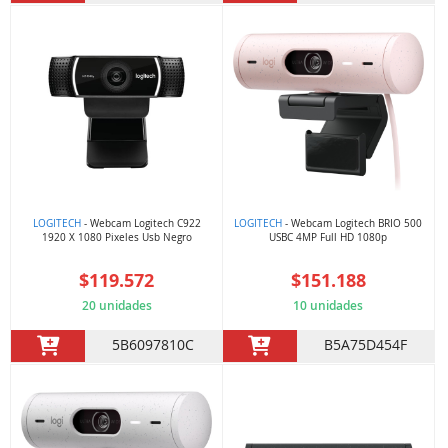
LOGITECH
- Webcam Logitech C922
LOGITECH
- Webcam Logitech BRIO 500
1920 X 1080 Pixeles Usb Negro
USBC 4MP Full HD 1080p
$119.572
$151.188
20 unidades
10 unidades
5B6097810C
B5A75D454F