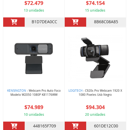
$72.479
$74.154
13 unidades
15 unidades
B1D7DEA0CC
8B68C08A85
KENSINGTON
- Webcam Pro Auto Foco
LOGITECH
- C920s Pro Webcam 1920 X
Modelo W2050 1080P K81176WW
1080 Pixeles Usb Negro
$74.989
$94.304
10 unidades
20 unidades
448165F709
601DE12C00