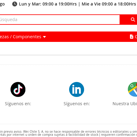
ago
Lun y Mar: 09:00 a 19:00Hrs | Mie a Vie 09:00 a 18:00Hrs
Piezas / Componentes
Síguenos en:
Síguenos en:
Nuestra Ubi
 previo aviso. Wei Chile S. A. no se hace responsable de errores técnicos o editoriales u o
ntas por internet u orden de compra sujetas a factibilidad de stock ( requieren confirmación 