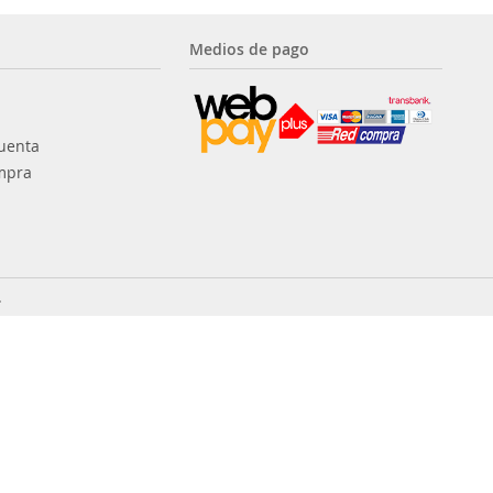
Medios de pago
uenta
mpra
.