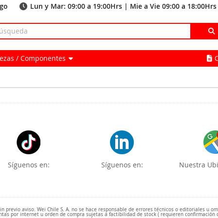
ago
Lun y Mar: 09:00 a 19:00Hrs | Mie a Vie 09:00 a 18:00Hrs
Piezas / Componentes
Síguenos en:
Síguenos en:
Nuestra Ubi
 previo aviso. Wei Chile S. A. no se hace responsable de errores técnicos o editoriales u o
ntas por internet u orden de compra sujetas a factibilidad de stock ( requieren confirmación 