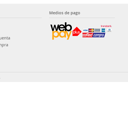
Medios de pago
uenta
mpra
.